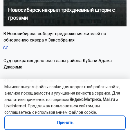
Новосибирск накрыл трёхдневный шторм с
грозами
В Новосибирске соберут предложения жителей по
обновлению сквера у Заксобрания
Суд прекратил дело экс-главы района Кубани Адама
Джарима
В Бердске 7-летний мальчик потерял память после
нападения у магазина
Мы используем файлы cookie для корректной работы сайта,
анализа посещаемости и улучшения качества сервиса. Для
аналитики применяются сервисы
Яндекс.Метрика
,
Mail.ru
и
За семь месяцев россияне взяли кредитов на 2,6 трлн
LiveInternet
. Продолжая пользоваться сайтом, вы
рублей
соглашаетесь с использованием файлов cookie.
В Новосибирске врачи выявили у ветерана СВО рак на
Принять
ранней стадии