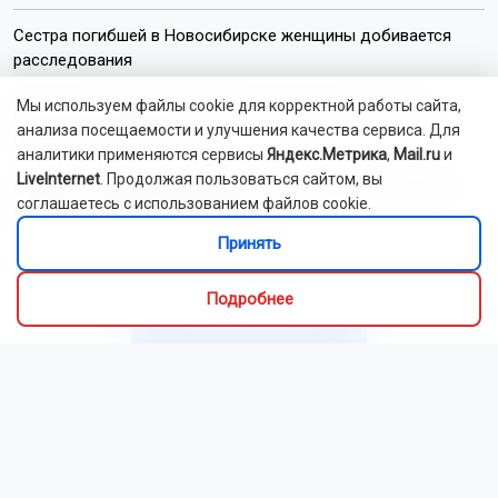
Сестра погибшей в Новосибирске женщины добивается
расследования
Мы используем файлы cookie для корректной работы сайта,
Ещё 22 многодетные семьи в Новосибирске получили
анализа посещаемости и улучшения качества сервиса. Для
пожарные извещатели
аналитики применяются сервисы
Яндекс.Метрика
,
Mail.ru
и
LiveInternet
. Продолжая пользоваться сайтом, вы
Самолёт новосибирской авиакомпании S7 выкатился за
соглашаетесь с использованием файлов cookie.
пределы полосы в Норильске
Принять
Лося сбили на трассе под Новосибирском
Подробнее
Читать все новости
Это интересно