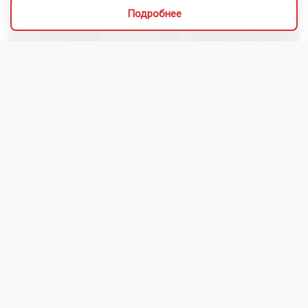
Подробнее
Алиса Новохатская
5 августа 2026
Грибники из Новосибирской области
поделились самыми вкусными рецептами
Наступил сезон грибов: новосибирцы вовсю делятся
своим урожаем. Корреспондент ОТС-Горсайта
пообщалась с местными грибниками и узнала, как
отличить моховик от поганки, и приготовить самый
вкусный ужин.