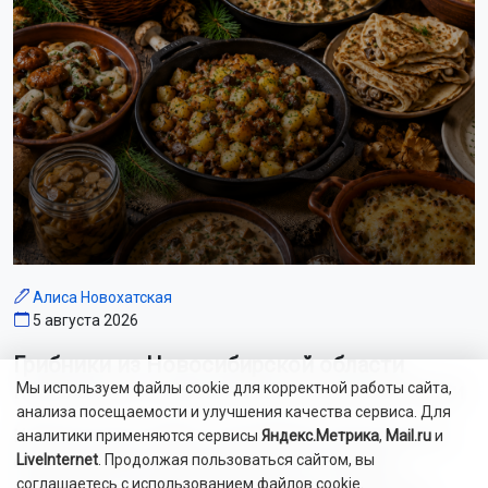
Алиса Новохатская
5 августа 2026
Грибники из Новосибирской области
поделились самыми вкусными рецептами
Мы используем файлы cookie для корректной работы сайта,
анализа посещаемости и улучшения качества сервиса. Для
Наступил сезон грибов: новосибирцы вовсю делятся
аналитики применяются сервисы
Яндекс.Метрика
,
Mail.ru
и
LiveInternet
. Продолжая пользоваться сайтом, вы
своим урожаем. Корреспондент ОТС-Горсайта
соглашаетесь с использованием файлов cookie.