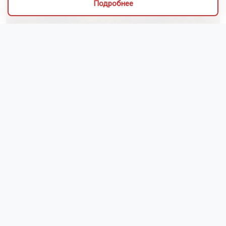
Подробнее
Алиса Новохатская
5 августа 2026
Грибники из Новосибирской области
поделились самыми вкусными рецептами
Наступил сезон грибов: новосибирцы вовсю делятся
своим урожаем. Корреспондент ОТС-Горсайта
пообщалась с местными грибниками и узнала, как
отличить моховик от поганки, и приготовить самый
вкусный ужин.
Как рассказали Горсайту местные грибники, в лесах