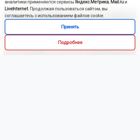
Это интересно
аналитики применяются сервисы
Яндекс.Метрика
,
Mail.ru
и
LiveInternet
. Продолжая пользоваться сайтом, вы
соглашаетесь с использованием файлов cookie.
Принять
Подробнее
Алиса Новохатская
5 августа 2026
Грибники из Новосибирской области
поделились самыми вкусными рецептами