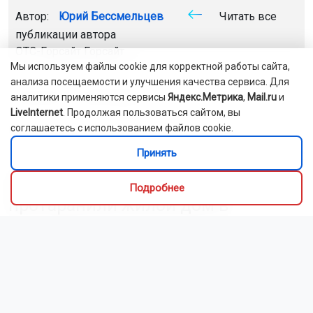
Автор:
Юрий Бессмельцев
Читать все
публикации автора
ОТС-Горсайт
Горсайт
Мы используем файлы cookie для корректной работы сайта,
анализа посещаемости и улучшения качества сервиса. Для
мать дети
Новосибирск
аналитики применяются сервисы
Яндекс.Метрика
,
Mail.ru
и
LiveInternet
. Продолжая пользоваться сайтом, вы
соглашаетесь с использованием файлов cookie.
Главная
Новости
ДТП
Принять
ДТП
6 августа 2026 - 08:55
Подростки на машине
Подробнее
протаранили жилой дом в
Новосибирске и скрылись
ДТП произошло в ночь на 6 августа в Ленинском
районе. После аварии водитель и пассажир,
предположительно несовершеннолетние, сбежали с
места происшествия.