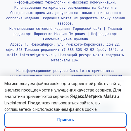
информационных технологий и массовых коммуникаций.
Использование материалов, размещенных на Сайте и в
Специальных проектах, допускается только с письменного
согласия Издания. Редакция может не разделять точку зрения
авторов.
Наименование сетевого издания: Городской сайт | Главный
редактор: Дорошенко Михаил Петрович | Шеф-редактор:
Соломина Диана Юрьевна
Адрес: г. Новосибирск, ул. Римского-Корсакова, дом 22,
офис 323 Телефон редакции: +7 383-303-42-92 (доб. 134), e-
mail: internet@otstv.ru, Настоящий ресурс может содержать
материалы 18+.
На информационном ресурсе Gorsite.ru применяются
рекомендательные технологии - информационные технологии
предоставления информации на основе сбора, систематизации
Мы используем файлы cookie для корректной работы сайта,
и анализа сведений, относящихся к предпочтениям
анализа посещаемости и улучшения качества сервиса. Для
пользователей сети «Интернет», находящихся на территории
аналитики применяются сервисы
Яндекс.Метрика
,
Mail.ru
и
Российской Федерации.
Подробнее.
LiveInternet
. Продолжая пользоваться сайтом, вы
соглашаетесь с использованием файлов cookie.
Принять