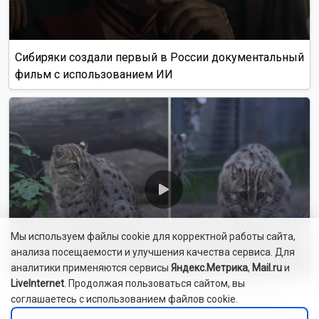
Сибиряки создали первый в России документальный
фильм с использованием ИИ
Мы используем файлы cookie для корректной работы сайта,
анализа посещаемости и улучшения качества сервиса. Для
аналитики применяются сервисы
Яндекс.Метрика
,
Mail.ru
и
LiveInternet
. Продолжая пользоваться сайтом, вы
Новосибирский зоопарк показал видео с редким
соглашаетесь с использованием файлов cookie.
виверровым котом