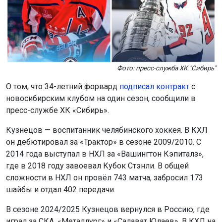
Фото: пресс-служба ХК "Сибирь"
О том, что 34-летний форвард
подписал контракт
с
новосибирским клубом на один сезон, сообщили в
пресс-службе ХК «Сибирь».
Кузнецов — воспитанник челябинского хоккея. В КХЛ
он дебютировал за «Трактор» в сезоне 2009/2010. С
2014 года выступал в НХЛ за «Вашингтон Кэпиталз»,
где в 2018 году завоевал Кубок Стэнли. В общей
сложности в НХЛ он провёл 743 матча, забросил 173
шайбы и отдал 402 передачи.
В сезоне 2024/2025 Кузнецов вернулся в Россию, где
играл за СКА, «Металлург» и «Салават Юлаев». В КХЛ на