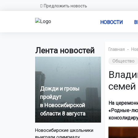
Предложить новость
НОВОСТИ
В
Лента новостей
Главная
Но
Общество
Влади
семей
Дожди и грозы
пройдут
На церемони
в Новосибирской
«Родные-люб
области 8 августа
консолидиру
Новосибирские школьники
выиграли олимпиаду