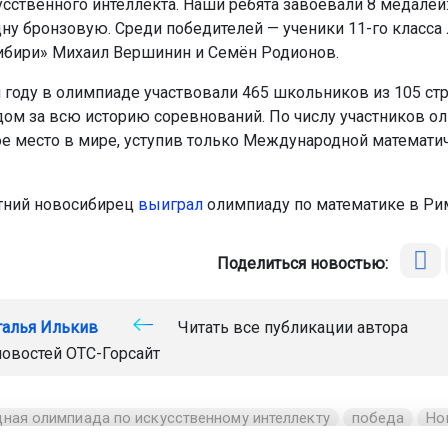
усственного интеллекта. Наши ребята завоевали 8 медалей
дну бронзовую. Среди победителей — ученики 11-го класса
бири» Михаил Вершинин и Семён Родионов.
 году в олимпиаде участвовали 465 школьников из 105 стр
дом за всю историю соревнований. По числу участников о
ое место в мире, уступив только Международной математи
тний новосибирец
выиграл
олимпиаду по математике в Ри
Поделиться новостью:
талья Илькив
Читать все публикации автора
новостей
ОТС-Горсайт
ная олимпиада по искусственному интеллекту
победа
Но