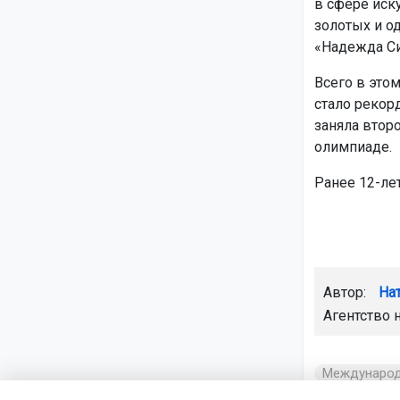
в сфере иск
золотых и о
«Надежда Си
Всего в этом
стало рекор
заняла втор
олимпиаде.
Ранее 12-ле
Автор:
На
Агентство 
Международ