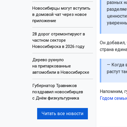
разных н
Новосибирцы могут вступить
разделяет
в домовой чат через новое
ценности
приложение
уверенны
28 дорог отремонтируют в
частном секторе
Он добавил,
Новосибирска в 2026 году
страна едина
Дерево рухнуло
— Когда 
на припаркованные
растут та
автомобили в Новосибирске
Губернатор Травников
Напомним, г
поздравил новосибирцев
с Днём физкультурника
Годом семь
Читать все новости