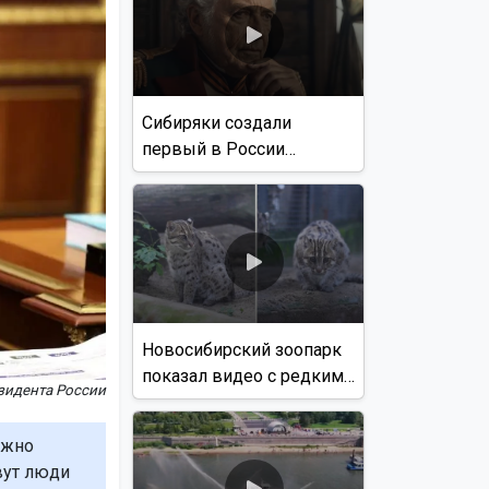
Сибиряки создали
первый в России
документальный фильм
с использованием ИИ
Новосибирский зоопарк
показал видео с редким
зидента России
виверровым котом
ожно
вут люди