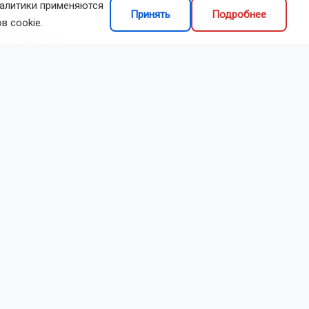
налитики применяются
Принять
Подробнее
в cookie.
делиться
, чтобы
боевых