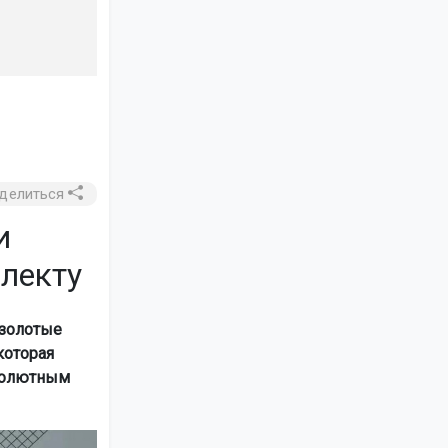
делиться
и
лекту
 золотые
которая
бсолютным