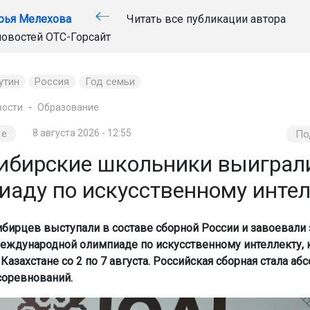
рья Мелехова
Читать все публикации автора
новостей
ОТС-Горсайт
утин
Россия
Год семьи
вости
Образование
ие
8 августа 2026 - 12:55
По
ибирские школьники выиграл
иаду по искусственному интел
бирцев выступали в составе сборной России и завоевали
еждународной олимпиаде по искусственному интеллекту, 
Казахстане со 2 по 7 августа. Российская сборная стала а
оревнований.