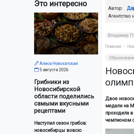
Это интересно
Автор:
Да
Агентство 
Владимир П
Главная
Но
Образован
Алиса Новохатская
Новос
5 августа 2026
олимп
Грибники из
Новосибирской
области поделились
Двое новоси
самыми вкусными
медали на М
рецептами
проходила в 
чемпионом с
Наступил сезон грибов:
новосибирцы вовсю