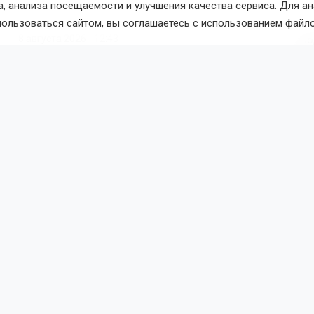
, анализа посещаемости и улучшения качества сервиса. Для а
вости
Общество
пользоваться сайтом, вы соглашаетесь с использованием файло
8 августа 2026 - 12:43
По
ибирец вернулся с СВО
бственную свадьбу
тенант Сергей Куленков приехал в родной регион в отпуск
ак, а затем вместе с супругой Татьяной вернуться в зону 
годня, 8 августа, пара сыграет свадьбу.