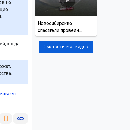
ев не
бщие
,
Новосибирские
спасатели провели
учения на реке Обь
ей, когда
Смотреть все видео
ржат,
рства.
ъявлен