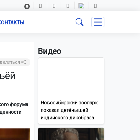
КОНТАКТЫ
Видео
делиться
ьёй
Новосибирский зоопарк
кого форума
показал детёнышей
ценности
индийского дикобраза