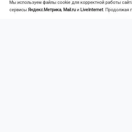
Мы используем файлы cookie для корректной работы сайта
Главная
Но
сервисы
Яндекс.Метрика
,
Mail.ru
и
LiveInternet
. Продолжая 
Общество
Новос
на со
Старший лей
заключить бр
действий. Се