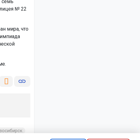
: семь
 лицея № 22
ан мира, что
лимпиада
ческой
ме.
восибирск