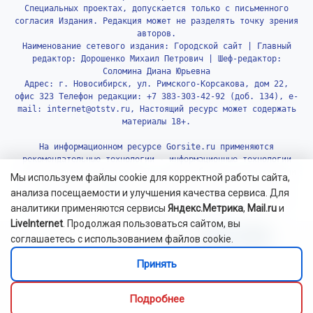
Специальных проектах, допускается только с письменного
согласия Издания. Редакция может не разделять точку зрения
авторов.
Наименование сетевого издания: Городской сайт | Главный
редактор: Дорошенко Михаил Петрович | Шеф-редактор:
Соломина Диана Юрьевна
Адрес: г. Новосибирск, ул. Римского-Корсакова, дом 22,
офис 323 Телефон редакции: +7 383-303-42-92 (доб. 134), e-
mail: internet@otstv.ru, Настоящий ресурс может содержать
материалы 18+.
На информационном ресурсе Gorsite.ru применяются
рекомендательные технологии - информационные технологии
предоставления информации на основе сбора, систематизации
Мы используем файлы cookie для корректной работы сайта,
и анализа сведений, относящихся к предпочтениям
анализа посещаемости и улучшения качества сервиса. Для
пользователей сети «Интернет», находящихся на территории
аналитики применяются сервисы
Яндекс.Метрика
,
Mail.ru
и
Российской Федерации.
Подробнее.
LiveInternet
. Продолжая пользоваться сайтом, вы
соглашаетесь с использованием файлов cookie.
Принять
Подробнее
© 2010-2026 Gorsite.ru