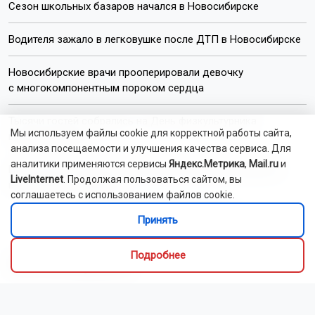
Сезон школьных базаров начался в Новосибирске
Водителя зажало в легковушке после ДТП в Новосибирске
Новосибирские врачи прооперировали девочку
с многокомпонентным пороком сердца
Тысячи гостей собрались на День физкультурника
Мы используем файлы cookie для корректной работы сайта,
в Новосибирске
анализа посещаемости и улучшения качества сервиса. Для
аналитики применяются сервисы
Яндекс.Метрика
,
Mail.ru
и
НГУ вошёл в пятёрку вузов России по уровню зарплаты
LiveInternet
. Продолжая пользоваться сайтом, вы
выпускников-химиков
соглашаетесь с использованием файлов cookie.
Принять
Читать все новости
Подробнее
Это интересно