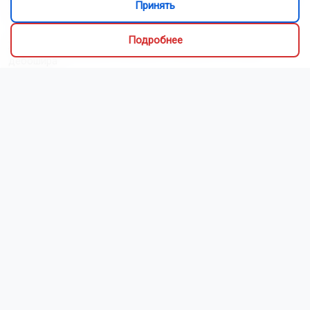
Принять
области за три года
Подробнее
Жители Новосибирска заявили в полицию на соседа-
дебошира
Травматолог из Руанды ведёт приём в поликлинике
Новосибирска
11 человек утонули в водоёмах Новосибирска с начала
купального сезона
Новосибирск вошёл в топ-5 городов России по тратам на
спорт
В Новосибирске в Год единства народов появятся новые
муралы
Читать все новости