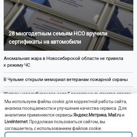
28 многодетным семьям НСО вручили
сертификаты на автомобили
Аномальная жара в Новосибирской области не привела
к режиму ЧС
В Чулыме открыли мемориал ветеранам пожарной охраны
Жители новосибирского села Боровлянка пытаются спасти
его от упадка
Мы используем файлы cookie для корректной работы сайта,
анализа посещаемости и улучшения качества сервиса. Для
Новосибирский театр «Красный факел» вошёл в лонг-лист
аналитики применяются сервисы
Яндекс.Метрика
,
Mail.ru
и
премии «Звезда Театрала»
LiveInternet
. Продолжая пользоваться сайтом, вы
соглашаетесь с использованием файлов cookie.
Более 60 социальных объектов построят в Новосибирской