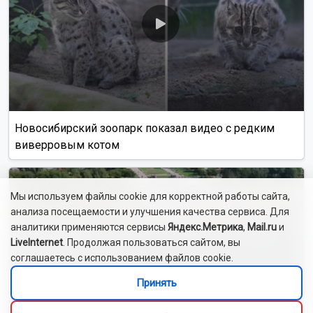
Алиса Новохатская
5 августа 2026
Грибники из Новосибирской области
поделились самыми вкусными рецептами
Наступил сезон грибов: новосибирцы вовсю делятся
своим урожаем. Корреспондент ОТС-Горсайта
пообщалась с местными грибниками и узнала, как
отличить моховик от поганки, и приготовить самый
вкусный ужин.
Как рассказали Горсайту местные грибники, в лесах
Новосибирской области можно отыскать борови...
Читать далее...