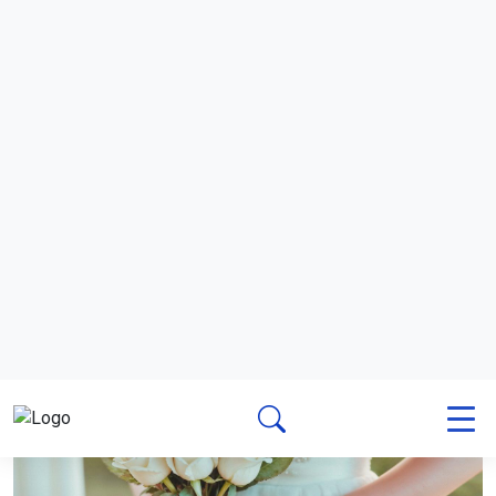
Общество
6 августа 2026 - 12:20
Российские зумеры массово
отказываются от пышных свадеб
и алкоголя
Молодожёны всё чаще выбирают камерные
торжества вместо традиционных застолий. Они
предпочитают тратить деньги на стильные детали,
фотосессии и путешествия.