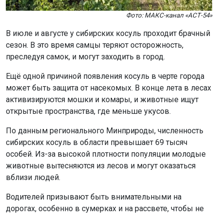
В июле и августе у сибирских косуль проходит брачный
сезон. В это время самцы теряют осторожность,
преследуя самок, и могут заходить в город.
Ещё одной причиной появления косуль в черте города
может быть защита от насекомых. В конце лета в лесах
активизируются мошки и комары, и животные ищут
открытые пространства, где меньше укусов.
По данным регионального Минприроды, численность
сибирских косуль в области превышает 69 тысяч
особей. Из-за высокой плотности популяции молодые
животные вытесняются из лесов и могут оказаться
вблизи людей.
Водителей призывают быть внимательными на
дорогах, особенно в сумерках и на рассвете, чтобы не
Мы используем файлы cookie для корректной работы сайта,
навредить животным.
анализа посещаемости и улучшения качества сервиса. Для
Ранее медведь
вышел
к людям в селе Новосибирской
аналитики применяются сервисы
Яндекс.Метрика
,
Mail.ru
и