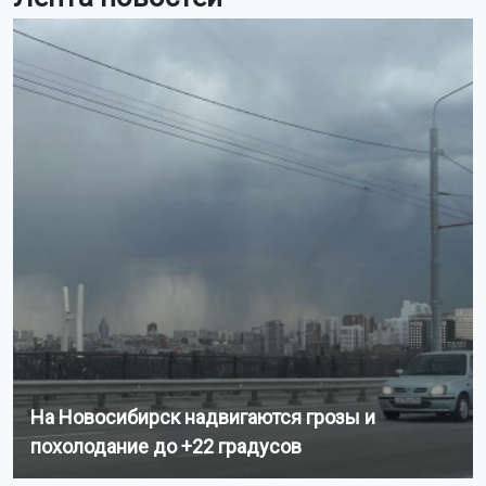
788,8 тысячи кв. м. жилья. Это на 36% меньше, чем за
тот же период прошлого года. Об этом сообщил
Новосибирскстат в докладе о социально-
экономическом положении региона.
Цены на жильё в области продолжают расти. На
первичном рынке средняя стоимость квадратного
метра достигла 145 337 рублей. Элитные квартиры
подорожали на 1,5%, типовые – на 1,4%, улучшенные –
на 1%.
На вторичном рынке средняя цена составила 122 340
рублей за кв.м. Типовое жильё подорожало на 1,1%,
улучшенное – на 1,5%. При этом элитные квартиры
подешевели на 4,7%.
Напомним, евродвушки
вытесняют
студии на рынке
недвижимости Новосибирска.