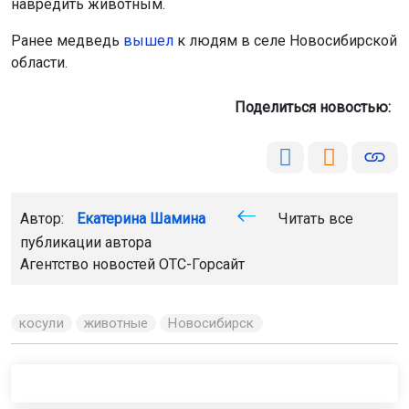
области.
LiveInternet
. Продолжая пользоваться сайтом, вы
соглашаетесь с использованием файлов cookie.
Поделиться новостью:
Принять
Подробнее
Автор:
Екатерина Шамина
Читать все
публикации автора
Агентство новостей
ОТС-Горсайт
косули
животные
Новосибирск
Главная
Новости
Недвижимость
Недвижимость
6 августа 2026 - 10:40
Ввод жилья в Новосибирской
области в 2026 году упал на 36%