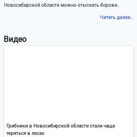
стены на Ипподромской
В Новосибирской области отменили режим повышенной
готовности из-за шелкопряда
Бастрыкин поручил завершить дела в отношении банды
подростков из Новосибирска
Косули вышли погулять на Михайловскую набережную в
Новосибирске
Ввод жилья в Новосибирской области в 2026 году упал на
36%
Новосибирцам за службу в войсках БПЛА выплатят до 2,9
млн рублей
В Новосибирске завершили благоустройство улицы Кирова