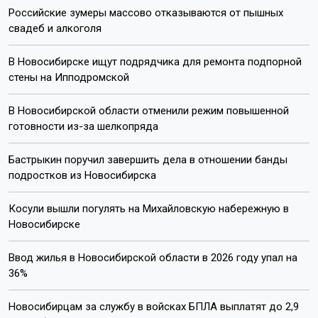
Поделиться новостью:
Автор:
Екатерина Шамина
Читать все
публикации автора
Агентство новостей
ОТС-Горсайт
квартиры
недвижимость
Новосибирская область
Пишите нам:
Почта: