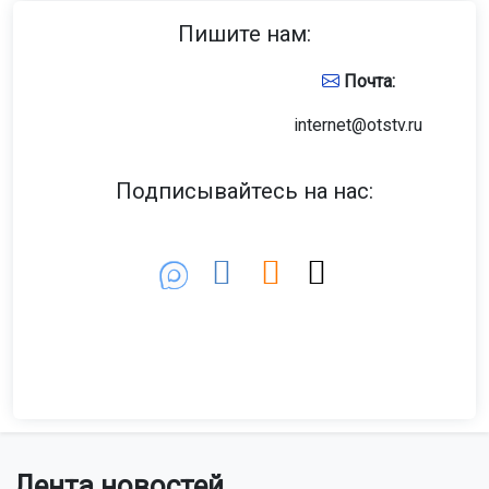
С января по июнь в регионе сдали в эксплуатацию 10,5
тысячи квартир. В прошлом году снижение объёмов
ввода составило 7,5%, что почти в пять раз меньше
нынешнего показателя.
Фото: Горсайт
В первом полугодии в регионе ввели в эксплуатацию