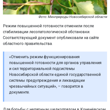
Фото: Минприроды Новосибирской области
Режим повышенной готовности отменили после
стабилизации лесопатологической обстановки.
Соответствующий документ опубликовали на сайте
областного правительства.
«Отменить режим функционирования
повышенной готовности для органов управления
и сил территориальной подсистемы
Новосибирской области единой государственной
системы предупреждения и ликвидации
чрезвычайных ситуаций», – говорится в
документе.
Для борьбы с непарным шелкопрядом в Коченёвском
и Ордынском лесничествах обработали более 41
тысячи гектаров леса биологическим препаратом.