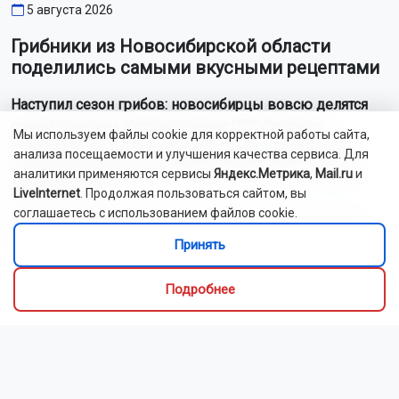
5 августа 2026
Грибники из Новосибирской области
поделились самыми вкусными рецептами
Наступил сезон грибов: новосибирцы вовсю делятся
своим урожаем. Корреспондент ОТС-Горсайта
Мы используем файлы cookie для корректной работы сайта,
пообщалась с местными грибниками и узнала, как
анализа посещаемости и улучшения качества сервиса. Для
отличить моховик от поганки, и приготовить самый
аналитики применяются сервисы
Яндекс.Метрика
,
Mail.ru
и
вкусный ужин.
LiveInternet
. Продолжая пользоваться сайтом, вы
соглашаетесь с использованием файлов cookie.
Как рассказали Горсайту местные грибники, в лесах
Новосибирской области можно отыскать борови...
Принять
Читать далее...
Подробнее
Видео