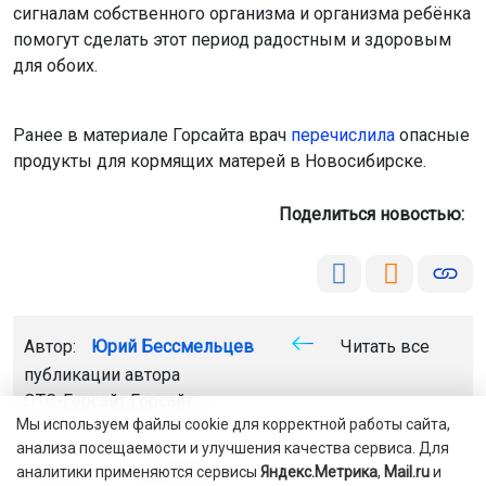
сигналам собственного организма и организма ребёнка
помогут сделать этот период радостным и здоровым
для обоих.
Ранее в материале Горсайта врач
перечислила
опасные
продукты для кормящих матерей в Новосибирске.
Поделиться новостью:
Автор:
Юрий Бессмельцев
Читать все
публикации автора
ОТС-Горсайт
Горсайт
Мы используем файлы cookie для корректной работы сайта,
анализа посещаемости и улучшения качества сервиса. Для
мать дети
Новосибирск
аналитики применяются сервисы
Яндекс.Метрика
,
Mail.ru
и