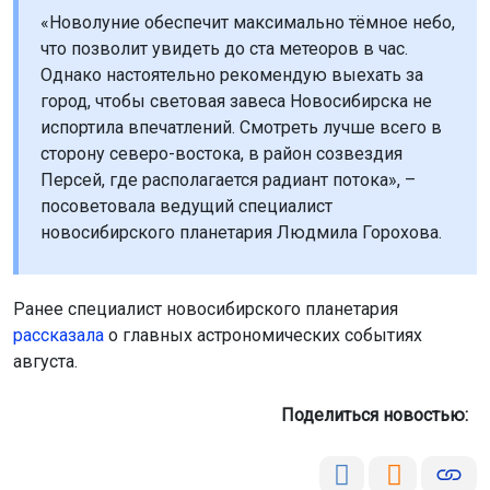
посоветовала ведущий специалист
новосибирского планетария Людмила Горохова.
Ранее специалист новосибирского планетария
рассказала
о главных астрономических событиях
августа.
Поделиться новостью:
Автор:
Екатерина Шамина
Читать все
публикации автора
Агентство новостей
ОТС-Горсайт
звездопад
космос
природа
Новосибирская