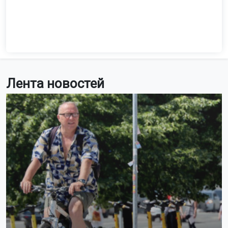
Фото: magnific.com / создано с помощью ИИ
Две недели будут трёхдневными: с 24 по 26 февраля и
с 1 по 3 ноября. Ещё пять недель станут
четырёхдневными: с 9 по 12 марта, с 4 по 7 мая, с 11 по
14 мая, с 15 по 18 июня и с 27 по 30 декабря.
Некоторые рабочие дни перед праздниками сократят
на один час. Это коснётся 20 февраля, 30 апреля, 11
июня и 3 ноября. По закону, рабочий день перед
праздником должен быть короче.
Шестидневная рабочая неделя в 2027 году будет
только одна — с 15 по 20 февраля. Выходной с субботы,
20 февраля, перенесут на понедельник, 22 февраля.
Если проект производственного календаря примут, то в
2027 году будет 247 рабочих дней и 118 выходных.