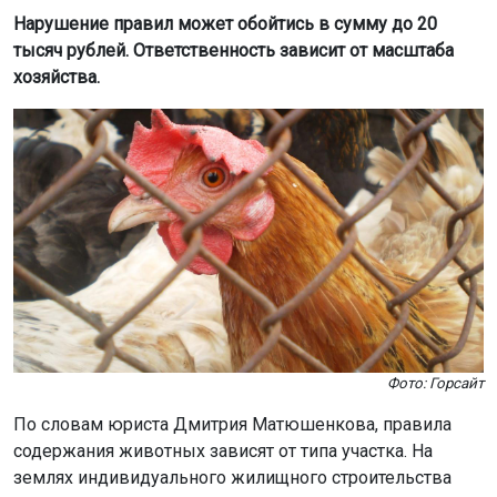
Фото: Горсайт
По словам юриста Дмитрия Матюшенкова, правила
содержания животных зависят от типа участка. На
землях индивидуального жилищного строительства
разведение птицы и скота для личных нужд не
запрещено, но чаще всего такие участки не
предназначены для этого.
«На участках садоводческих товариществ (СНТ)
можно держать сельскохозяйственную птицу и
кроликов, но нужно учитывать устав СНТ. Он
может вводить дополнительные ограничения.