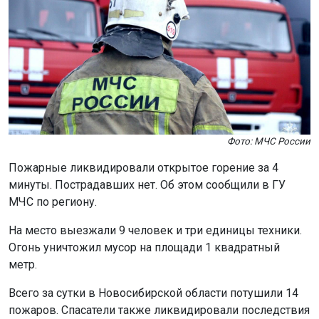
Фото: МЧС России
Пожарные ликвидировали открытое горение за 4
минуты. Пострадавших нет. Об этом сообщили в ГУ
МЧС по региону.
На место выезжали 9 человек и три единицы техники.
Огонь уничтожил мусор на площади 1 квадратный
метр.
Всего за сутки в Новосибирской области потушили 14
пожаров. Спасатели также ликвидировали последствия
9 дорожно-транспортных происшествий, один человек
был спасён.
В МЧС напоминают о необходимости соблюдать
правила пожарной безопасности. Новосибирцам
советуют не разводить костры, не сжигать мусор и
сухую траву, а также быть осторожными с
электроприборами.