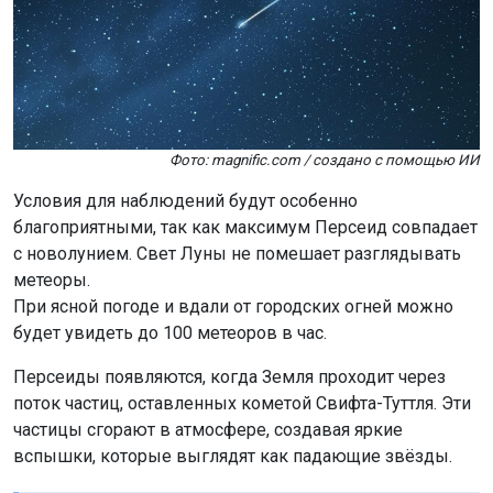
благоприятными, так как максимум Персеид совпадает
с новолунием. Свет Луны не помешает разглядывать
метеоры.
При ясной погоде и вдали от городских огней можно
будет увидеть до 100 метеоров в час.
Персеиды появляются, когда Земля проходит через
поток частиц, оставленных кометой Свифта-Туттля. Эти
частицы сгорают в атмосфере, создавая яркие
вспышки, которые выглядят как падающие звёзды.
«Новолуние обеспечит максимально тёмное небо,
что позволит увидеть до ста метеоров в час.
Однако настоятельно рекомендую выехать за
город, чтобы световая завеса Новосибирска не
испортила впечатлений. Смотреть лучше всего в
сторону северо-востока, в район созвездия
Персей, где располагается радиант потока», –