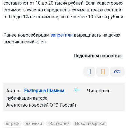
Поделиться новостью:
Автор:
Екатерина Шамина
Читать все
публикации автора
Агентство новостей
ОТС-Горсайт
штраф
дачники
общество
Новосибирская
область
Главная
Новости
Природа
Природа
9 августа 2026 - 16:01
В небе над Новосибирской
областью пролетит метеорный