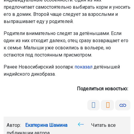
Ранее Новосибирский зоопарк
показал
детёнышей
индийского дикобраза.
Поделиться новостью:
Автор:
Екатерина Шамина
Читать все
публикации автора
Агентство новостей
ОТС-Горсайт
выдры
животные
Новосибирск
Главная
Новости
Происшествия
Происшествия
9 августа 2026 - 15:21