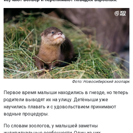
Мы используем файлы cookie для корректной работы сайта,
анализа посещаемости и улучшения качества сервиса. Для
аналитики применяются сервисы
Яндекс.Метрика
,
Mail.ru
и
LiveInternet
. Продолжая пользоваться сайтом, вы
Фото: Новосибирский зоопарк
соглашаетесь с использованием файлов cookie.
Первое время малыши находились в гнезде, но теперь
Принять
родители выводят их на улицу. Детёныши уже
научились плавать и с удовольствием принимают
Подробнее
водные процедуры.
По словам зоологов, у малышей заметны
индивидуальные особенности. Один из них
предпочитает самостоятельно выбирать корм и уносить
его в домик. Второй чаще следует за взрослыми и
выпрашивает еду у родителей.
Родители внимательно следят за детёнышами. Если
один из них отходит далеко, отец сразу возвращает его
к семье. Малыши уже освоились в вольере, но
остаются под постоянным присмотром.