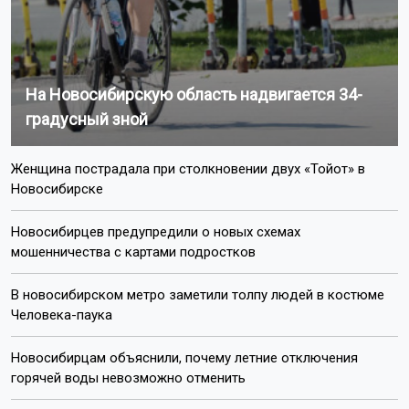
Напомним, новогодние праздники в 2027 году
окажутся
короче предыдущих.
Поделиться новостью:
Автор:
Екатерина Шамина
Читать все
публикации автора
Агентство новостей
ОТС-Горсайт
рабочие дни
праздники
общество
Новосибирская
область
Показать еще