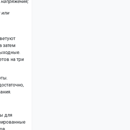
з напряжения;
 или
оветуют
а затем
выходные.
тов на три
оты.
остаточно,
ания.
ы для
изированные
тов