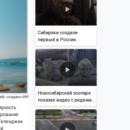
Сибиряки создали
первый в России
документальный фильм
с использованием ИИ
Новосибирский зоопарк
epik, создано ИИ
показал видео с редким
виверровым котом
ярность
ирования
 Геленджик
ой