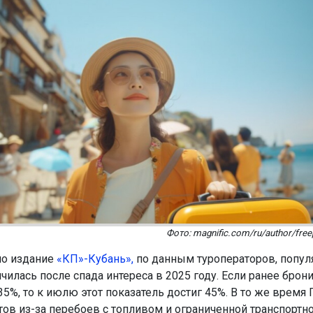
Фото: magnific.com/ru/author/fre
ло издание
«КП»-Кубань
»
,
по данным туроператоров, попул
чилась после спада интереса в 2025 году. Если ранее брон
35%, то к июлю этот показатель достиг 45%. В то же время
стов из-за перебоев с топливом и ограниченной транспортн