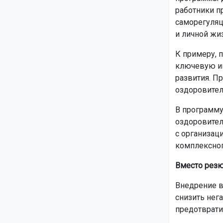
работники п
саморегуляц
и личной жи
К примеру, 
ключевую ин
развития. П
оздоровител
В программу
оздоровител
с организац
комплексног
Вместо рез
Внедрение в
снизить нег
предотврати