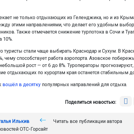
.
екает не только отдыхающих из Геленджика, но и из Крыма
ежду этими направлениями, что делает его удобным выбо
ников. Также отмечается снижение турпотока в Сочи и Туап
а 10%.
го туристы стали чаще выбирать Краснодар и Сухум. В Крас
%, чему способствует работа аэропорта. Азовское побереж
небольшой рост — от 6 до 8%. Туроператоры прогнозируют,
ие отдыхающих по курортам края останется стабильным до
к
вошёл в десятку
популярных направлений для отдыха.
Поделиться новостью:
талья Илькив
Читать все публикации автора
новостей
ОТС-Горсайт