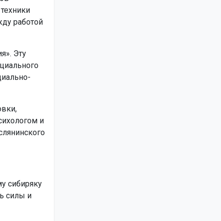
 техники
жду работой
я». Эту
оциального
циально-
вки,
сихологом и
аслянинского
у сибиряку
ь силы и