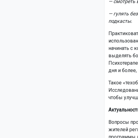
— смотреть в
— гулять бе
подкасты.
Практиковат
использован
начинать с к
выделять бо
Психотерапе
дня и более,
Такое «техо
Исследовани
чтобы улучш
Актуальност
Вопросы про
жителей рег
программы д