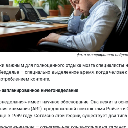
фото сгенерировано нейро
ки важным для полноценного отдыха мозга специалисты 
безделье — специально выделенное время, когда человек 
потреблением контента.
 запланированное ничегонеделание
онеделания» имеет научное обоснование. Она лежит в осн
ния внимания (ART), предложенной психологами Рэйчел и
е в 1989 году. Согласно этой теории, существует два типа
нное внимание — сознательная концентрация на задачах, 