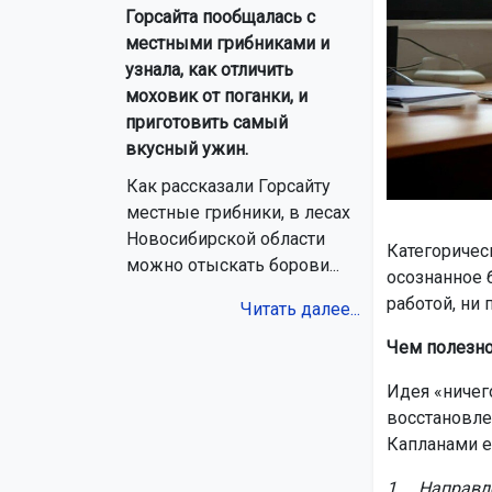
Горсайта пообщалась с
местными грибниками и
узнала, как отличить
моховик от поганки, и
приготовить самый
вкусный ужин.
Как рассказали Горсайту
местные грибники, в лесах
Новосибирской области
Категоричес
можно отыскать борови...
осознанное 
работой, ни 
Читать далее...
Чем полезно
Идея «ничег
восстановле
Капланами ещ
1. Направле