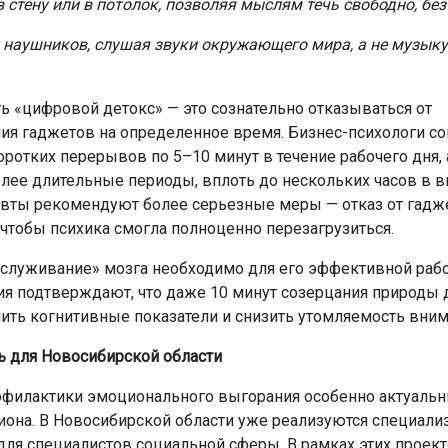
 стену или в потолок, позволяя мыслям течь свободно, бе
з наушников, слушая звуки окружающего мира, а не музыку
ь «цифровой детокс» — это сознательно отказываться от
ия гаджетов на определенное время. Бизнес-психологи с
оротких перерывов по 5–10 минут в течение рабочего дня, 
лее длительные периоды, вплоть до нескольких часов в 
вты рекомендуют более серьезные меры — отказ от гадже
 чтобы психика смогла полноценно перезагрузиться.
бслуживание» мозга необходимо для его эффективной раб
я подтверждают, что даже 10 минут созерцания природы д
ить когнитивные показатели и снизить утомляемость вним
ь для Новосибирской области
филактики эмоционального выгорания особенно актуальн
иона. В Новосибирской области уже реализуются специал
ля специалистов социальной сферы. В рамках этих проек