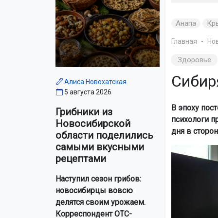
Анапа
Кр
Главная
Но
Здоровье
Сибир
Алиса Новохатская
5 августа 2026
В эпоху пос
Грибники из
психологи п
Новосибирской
дня в сторон
области поделились
самыми вкусными
рецептами
Наступил сезон грибов:
новосибирцы вовсю
делятся своим урожаем.
Корреспондент ОТС-