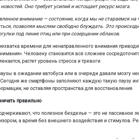
новостей. Оно требует усилий и истощает ресурс мозга.
ленное внимание — состояние, когда мы не стараемся на 
ться, позволяя мыслям свободно блуждать. Это происходи
огулки под пение птиц или при созерцании облаков.
нехватка времени для ненаправленного внимания приводи
внимания». Человеку становится всё сложнее сосредоточить
екается, растет уровень стресса и тревоги.
аузы в ожидании автобуса или в очереди давали мозгу н
Сегодня же смартфоны заполняют каждую такую паузу и
ормации, не оставляя пространства для восстановления.
ничать правильно
одчеркивают, что полезное безделье — это не пассивное 
изором, а время без внешнего воздействия и стимулов. 