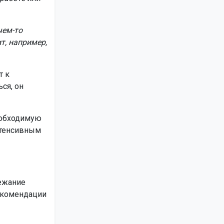
чем-то
т, например,
т к
ся, он
еобходимую
нтенсивным
лежание
Рекомендации