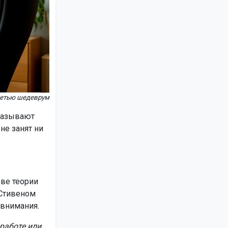
сетью шедеврум
называют
не занят ни
ове теории
 Стивеном
 внимания.
работе или