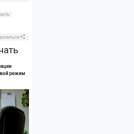
асть
делиться
чать
зации
свой режим