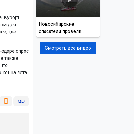
. Курорт
Новосибирские
ром для
спасатели провели
се, где
учения на реке Обь
Смотреть все видео
нодаре спрос
ье также
 что
 конца лета.