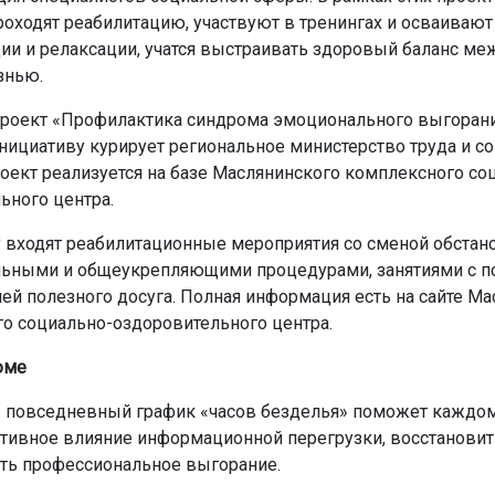
роходят реабилитацию, участвуют в тренингах и осваивают
ии и релаксации, учатся выстраивать здоровый баланс ме
знью.
проект «Профилактика синдрома эмоционального выгорани
ициативу курирует региональное министерство труда и с
роект реализуется на базе Маслянинского комплексного со
ьного центра.
 входят реабилитационные мероприятия со сменой обстано
ьными и общеукрепляющими процедурами, занятиями с п
ией полезного досуга. Полная информация есть на сайте М
о социально-оздоровительного центра.
юме
 повседневный график «часов безделья» поможет каждом
ативное влияние информационной перегрузки, восстановит
ть профессиональное выгорание.