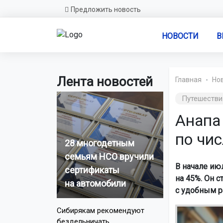
Предложить новость
НОВОСТИ
В
Лента новостей
Главная
Но
Путешестви
Анапа
по чис
28 многодетным
семьям НСО вручили
В начале ию
сертификаты
на 45%. Он 
на автомобили
с удобным р
Сибирякам рекомендуют
бездельничать