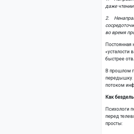
даже чтении 
2. Ненаправ
сосредоточи
во время пр
Постоянная 
«усталости 
быстрее отвл
В прошлом п
передышку. 
потоком инф
Как бездель
Психологи п
перед телев
просты: