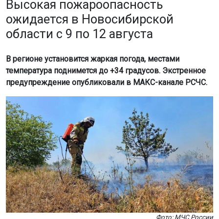
Фото: МЧС России
По данным Западно-Сибирского гидрометцентра, в
воскресенье, 9 августа, в Новосибирске ожидается до
+28 градусов. Возможен небольшой дождь, порывы
ветра достигнут 16 м/с. В области температура составит
+26…+31 градус, на севере — до +25 градусов.
В понедельник, 10 августа, ночью температура в городе
будет +13…+15 градусов, днём потеплеет до +30. Пик
жары
придётся
на вторник, 11 августа. В Новосибирске
ночью будет +15…+17 градусов, днём — до +32. В
области температура поднимется до +34 градусов.
Спасатели призывают соблюдать меры пожарной
безопасности. В случае чрезвычайной ситуации звоните
по телефону 112.