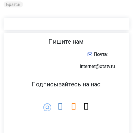
Фото: Горсайт
В воскресенье, 9 августа, в Новосибирске ожидается
до +28 градусов. Днём возможен небольшой дождь, а
порывы ветра достигнут 16 м/с. По области в светлое
время суток температура поднимется до +26…+31, по
северу региона — местами +20…+25 градусов. Ночью
будет до +17 градусов, по юго-востоку +5, +10.
В понедельник, 10 августа, ночью температура составит
+13…+15 градусов, днём потеплеет до +30. Осадки
возможны только ночью, днём будет солнечно и сухо.