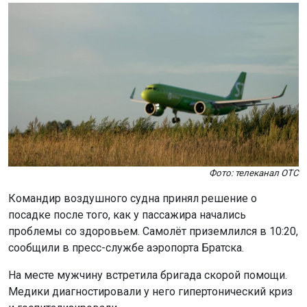
На месте мужчину встретила бригада скорой помощи.
Медики диагностировали у него гипертонический криз
и госпитализировали.
Воздушное судно получило необходимое наземное
обслуживание и дозаправку. Его готовят к отправке в
Новосибирск.
Ранее самолёт новосибирской авиакомпании S7
выкатился
за пределы полосы в Норильске.
Поделиться новостью:
Автор:
Екатерина Шамина
Читать все
публикации автора