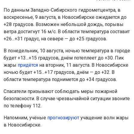
Напомним, учёные
прогнозируют
учащение волн жары
в Новосибирске.
Поделиться новостью:
Автор:
Екатерина Шамина
Читать все
публикации автора
Агентство новостей
ОТС-Горсайт
Экстренное предупреждение
погода
Новосибирская
область
Главная
Новости
Происшествия
Происшествия
9 августа 2026 - 13:00