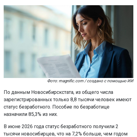
В июне 2026 года статус безработного получили 2
тысячи новосибирцев, что на 7,2% больше, чем годом
ранее. За тот же период трудоустроили 1,6 тысячи
человек, что на 37% больше, чем в июне 2025 года.
Всего в июне с учёта сняли 3,2 тысячи человек, из них
900 трудоустроились по направлению центров
занятости.
Уровень зарегистрированной безработицы в регионе
составил 0,6% от численности рабочей силы. На 100
вакансий приходится 33 безработных, год назад этот
показатель составлял 24 человека.
Ранее в России
утвердили
ГОСТ на нормальное
отношение к сотрудникам.
Поделиться новостью: