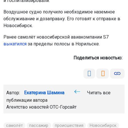
Агентство новостей
ОТС-Горсайт
самолёт
пассажир
происшествия
Новосибирск
Братск
Главная
Новости
Погода
Погода
9 августа 2026 - 11:57
На Новосибирскую область
надвигается 34-градусный зной
В регионе на следующей неделе установится жаркая
погода. По прогнозу Западно-Сибирского
гидрометцентра, температура воздуха местами
поднимется до +34 градусов.