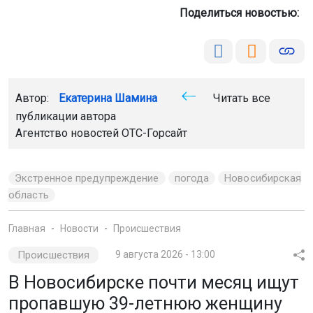
В Новосибирске почти месяц ищут
пропавшую 39-летнюю женщину
Ольга Калугина перестала выходить на связь 13 июля, с
тех пор её местоположение неизвестно. Последний раз
её видели в Кировском районе. Ориентировку с
приметами горожанки опубликовали в группе
регионального отделения поисково-спасательного
отряда «ЛизаАлерт» во «ВКонтакте».