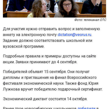
Экономический диктант состоится 14 октября.
Ранее трое новосибирских школьников
победили
в
конкурсе «Большая перемена».
Поделиться новостью:
Автор:
Екатерина Шамина
Читать все
публикации автора
Агентство новостей
ОТС-Горсайт
конкурс
студенты
образование
Новосибирская
область