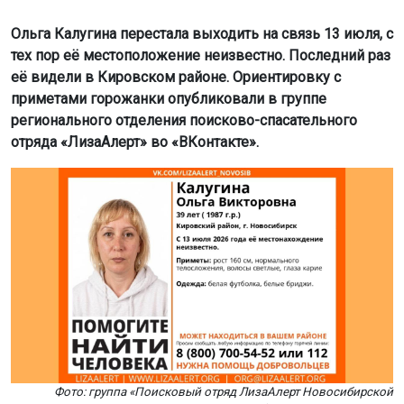
Фото: группа «Поисковый отряд ЛизаАлерт Новосибирской
области» во «ВКонтакте»
По данным волонтёров, в день пропажи на Ольге были
белые футболка и бриджи. Её приметы: рост 160
сантиметров, среднее телосложение, светлые волосы,
карие глаза.
Всех, кто обладает информацией о местонахождении
женщины, просят позвонить по телефону 8 (800) 700-
54-52 или 112.
Ранее 12-летняя девочка
пропала
в Новосибирской
области.
Поделиться новостью: