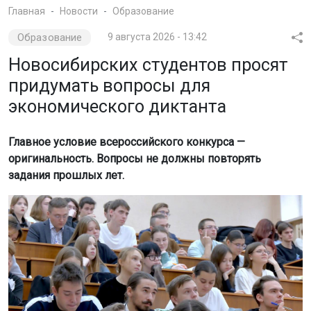
Фото: телеканал ОТС
Для участия нужно отправить вопрос и заполненную
анкету на электронную почту
dictation@veorus.ru
.
Задание должно соответствовать школьной или
вузовской программе.
Подробные правила и примеры доступны на сайте
акции. Заявки принимают до 4 сентября.
Победителей объявят 15 сентября. Они получат
дипломы и приглашения на финал Всероссийского
фестиваля экономической науки. Также фонд Юрия
Лужкова вручит победителю подарочный сертификат.