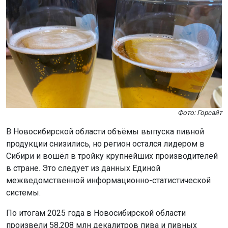
системы.
По итогам 2025 года в Новосибирской области
произвели 58,208 млн декалитров пива и пивных
напитков. Это составляет 34,3% от общего объёма
производства в Сибирском федеральном округе.
Напомним, Новосибирская область
стала
лидером
пивного туризма.
Поделиться новостью:
Автор:
Екатерина Шамина
Читать все
публикации автора
Агентство новостей
ОТС-Горсайт