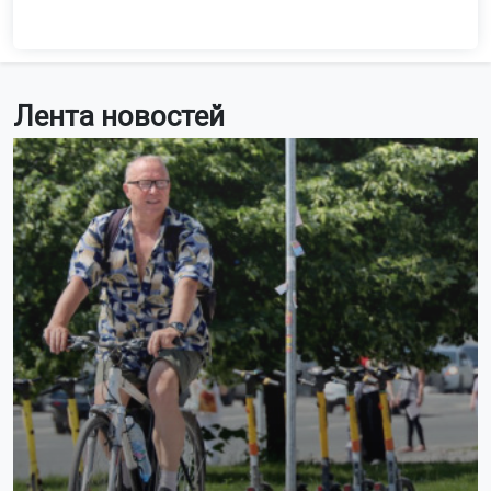
В районах области температура составит +28…+33
градуса, на северо-востоке будет прохладнее — до +27.
Пик жары придётся на вторник, 11 августа. В
Новосибирске ночью будет +15…+17 градусов, днём
воздух прогреется до +32. Осадков не ожидается. В
регионе потеплеет до +34 градусов. Ветер ослабеет до
2–7 м/с.
Напомним, учёные
прогнозируют
учащение волн жары
в Новосибирске.
Поделиться новостью:
Автор:
Екатерина Шамина
Читать все
публикации автора