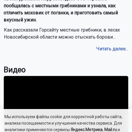
Рейс Хабаровск — Новосибирск экстренно сел в Братске
из-за состояния пассажира
На Новосибирскую область надвигается 34-градусный зной
Двухэтажный дом сгорел в дачном посёлке под
Новосибирском
Цены на бензин в Новосибирской области снизились на
6,5% за неделю
Новосибирские спасатели обучили более 6300 детей
навыкам выживания
В Сибири могут появиться опасные гибриды белого и
бурого медведей
Пять самолётов прибудут в Новосибирск с опозданием 9
августа