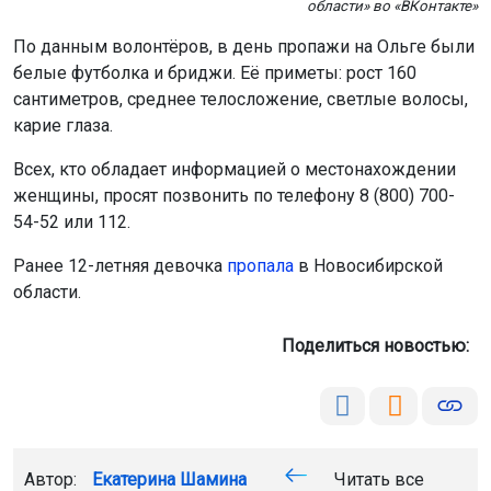
Автор:
Екатерина Шамина
Читать все
публикации автора
Агентство новостей
ОТС-Горсайт
пропал человек
поиски
происшествия
Новосибирск
Главная
Новости
Работа
Работа
9 августа 2026 - 12:46
В Новосибирской области
зафиксировали рекордный спрос
на работников с осени 2025 года
К концу июня 2026-го компании заявили почти 32