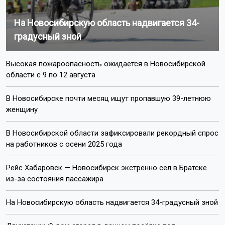
Агентство новостей
ОТС-Горсайт
зной
жара
Новосибирская область
Показать еще
Пишите нам:
Почта:
internet@otstv.ru
Подписывайтесь на нас: