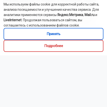
отличить моховик от поганки, и приготовить самый
Мы используем файлы cookie для корректной работы сайта,
вкусный ужин.
анализа посещаемости и улучшения качества сервиса. Для
Как рассказали Горсайту местные грибники, в лесах
аналитики применяются сервисы
Яндекс.Метрика
,
Mail.ru
и
LiveInternet
. Продолжая пользоваться сайтом, вы
Новосибирской области можно отыскать борови...
соглашаетесь с использованием файлов cookie.
Читать далее...
Принять
Видео
Подробнее