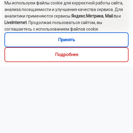
Мы используем файлы cookie для корректной работы сайта,
анализа посещаемости и улучшения качества сервиса. Для
Шторм ослабнет в Новосибирской области
аналитики применяются сервисы
Яндекс.Метрика
,
Mail.ru
и
7 августа
LiveInternet
. Продолжая пользоваться сайтом, вы
соглашаетесь с использованием файлов cookie.
Стало известно, почему ВСУ атакуют склады Wildberries
Принять
В Новосибирске банда подростков украла продукты
Подробнее
из супермаркета
Локомотив столкнулся с автомобилем в Новосибирской
области
Депутаты проверили ремонт школ, тротуаров и библиотек
в Новосибирске
28 многодетным семьям НСО вручили сертификаты
на автомобили