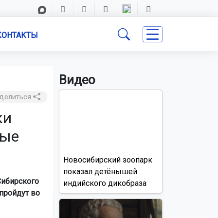
КОНТАКТЫ
Видео
делиться
ки
ные
Новосибирский зоопарк
показал детёнышей
Сибирского
индийского дикобраза
пройдут во