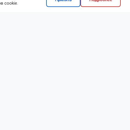
в cookie.
делиться
 35-
о мужчины