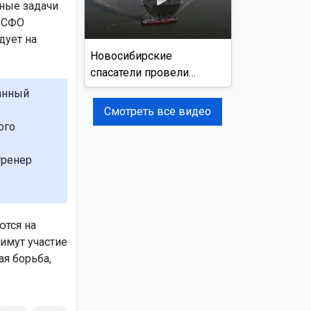
ные задачи
а СФО
дует на
Новосибирские
спасатели провели
учения на реке Обь
анный
Смотреть все видео
ого
тренер
ются на
имут участие
ая борьба,