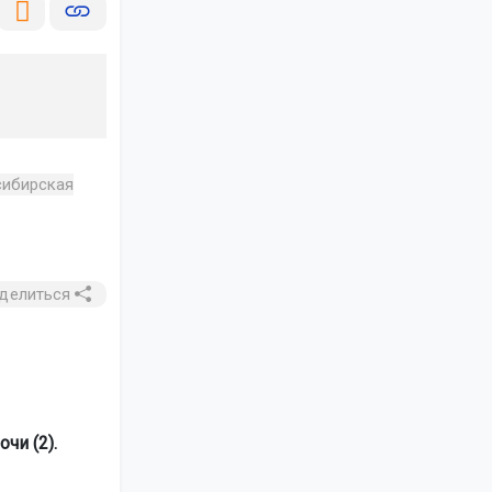
ибирская
делиться
чи (2).