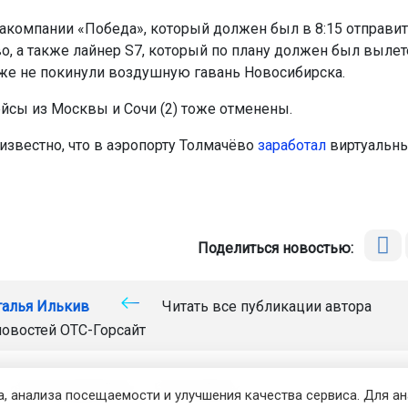
акомпании «Победа», который должен был в 8:15 отправит
, а также лайнер S7, который по плану должен был вылет
кже не покинули воздушную гавань Новосибирска.
йсы из Москвы и Сочи (2) тоже отменены.
 известно, что в аэропорту Толмачёво
заработал
виртуальн
Поделиться новостью:
талья Илькив
Читать все публикации автора
новостей
ОТС-Горсайт
отмена авиарейсов
Новосибирск
, анализа посещаемости и улучшения качества сервиса. Для а