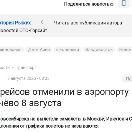
Поделиться новостью:
ктория Рыжих
Читать все публикации автора
новостей
ОТС-Горсайт
евнования
Дети Азии
школьники
Владивосток
Новос
вости
Транспорт
8 августа 2026 - 08:03
По
арейсов отменили в аэропорту
ёво 8 августа
Новосибирска не вылетели самолёты в Москву, Иркутск и Со
лонения от графика полётов не называются.