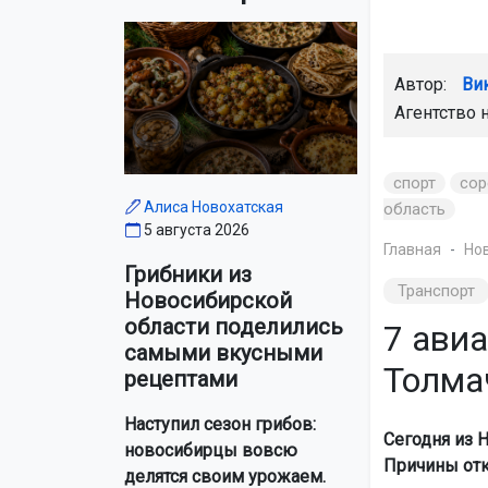
Автор:
Ви
Агентство 
спорт
сор
Алиса Новохатская
область
5 августа 2026
Главная
Но
Грибники из
Транспорт
Новосибирской
области поделились
7 ави
самыми вкусными
Толмач
рецептами
Наступил сезон грибов:
Сегодня из 
новосибирцы вовсю
Причины отк
делятся своим урожаем.