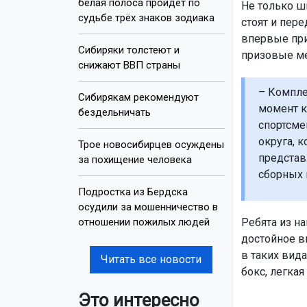
белая полоса пройдёт по
Не только ш
судьбе трёх знаков зодиака
стоят и пер
впервые прин
Сибиряки толстеют и
призовые ме
снижают ВВП страны
– Компле
Сибирякам рекомендуют
момент к
бездельничать
спортсме
округа, к
Трое новосибирцев осуждены
представ
за похищение человека
сборных 
Подростка из Бердска
осудили за мошенничество в
отношении пожилых людей
Ребята из н
достойное в
в таких вида
Читать все новости
бокс, легкая
Это интересно