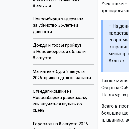
Участники –
8 августа
тренировочн
Новосибирца задержали
за убийство 35-летней
– На дан
давности
представ
спортсме
Дожди и грозы пройдут
отправят
в Новосибирской области
министр 
8 августа
Ахапов.
Магнитные бури 8 августа
2026: пришло долгое затишье
Также минист
Сборная Сиб
Стендап-комики из
Поэтому на 
Новосибирска рассказали,
как научиться шутить со
Всего в прог
сцены
большие шан
плаванию, в
Гороскоп на 8 августа 2026: