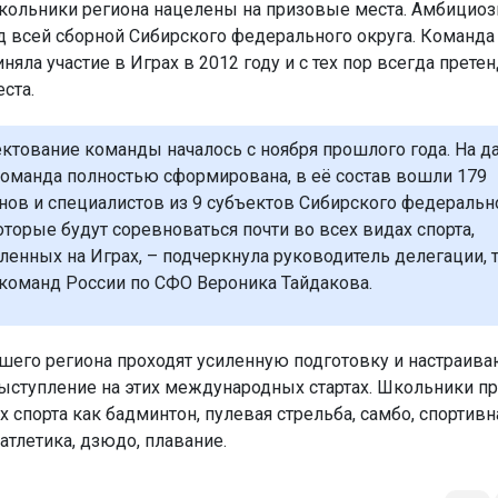
кольники региона нацелены на призовые места. Амбициоз
ед всей сборной Сибирского федерального округа. Команд
яла участие в Играх в 2012 году и с тех пор всегда претен
ста.
ктование команды началось с ноября прошлого года. На д
оманда полностью сформирована, в её состав вошли 179
нов и специалистов из 9 субъектов Сибирского федеральн
оторые будут соревноваться почти во всех видах спорта,
ленных на Играх, – подчеркнула руководитель делегации, 
команд России по СФО Вероника Тайдакова.
ашего региона проходят усиленную подготовку и настраива
ыступление на этих международных стартах. Школьники пр
х спорта как бадминтон, пулевая стрельба, самбо, спортивн
 атлетика, дзюдо, плавание.