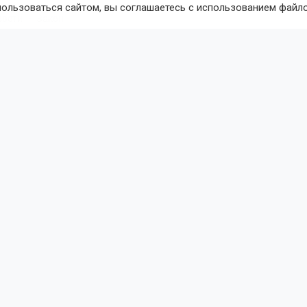
пользоваться сайтом, вы соглашаетесь с использованием файло
вости
Закон
8 августа 2026 - 07:41
По
ибирца задержали за убийство
й давности
жителя областной столицы подозревают в убийстве одног
 на убийство второго на проспекте Ленина в Кемерове.