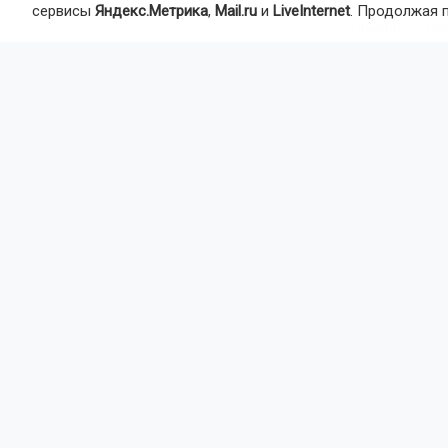
сервисы
Яндекс.Метрика
,
Mail.ru
и
LiveInternet
. Продолжая 
Главная
Но
Закон
Новос
летне
56-летнего 
и покушении