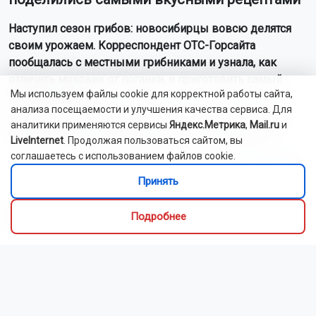
Наступил сезон грибов: новосибирцы вовсю делятся
своим урожаем. Корреспондент ОТС-Горсайта
пообщалась с местными грибниками и узнала, как
отличить моховик от поганки, и приготовить самый
Мы используем файлы cookie для корректной работы сайта,
вкусный ужин.
анализа посещаемости и улучшения качества сервиса. Для
Как рассказали Горсайту местные грибники, в лесах
аналитики применяются сервисы
Яндекс.Метрика
,
Mail.ru
и
Новосибирской области можно отыскать борови...
LiveInternet
. Продолжая пользоваться сайтом, вы
соглашаетесь с использованием файлов cookie.
Читать далее...
Принять
Видео
Подробнее