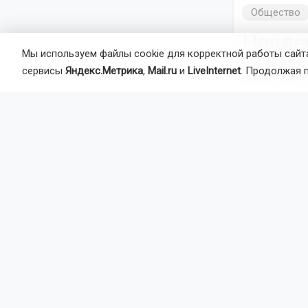
Общество
Неаде
Мы используем файлы cookie для корректной работы сайта
мусор 
сервисы
Яндекс.Метрика
,
Mail.ru
и
LiveInternet
. Продолжая 
На одном из
отдыхающими
к берегу. Е