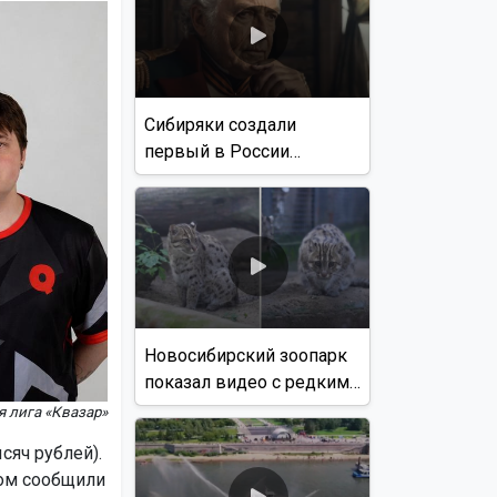
Сибиряки создали
первый в России
документальный фильм
с использованием ИИ
Новосибирский зоопарк
показал видео с редким
виверровым котом
я лига «Квазар»
сяч рублей).
том сообщили