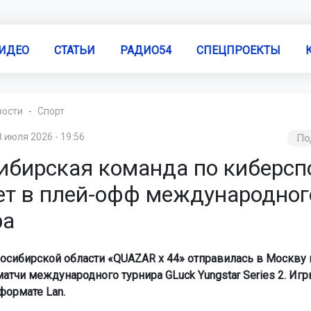
ИДЕО
СТАТЬИ
РАДИО54
СПЕЦПРОЕКТЫ
вости
Спорт
8 июля 2026 - 19:56
По
ибирская команда по киберсп
ет в плей-офф международног
ра
осибирской области «QUAZAR x 44» отправилась в Москву 
тчи международного турнира GLuck Yungstar Series 2. Игр
формате Lan.