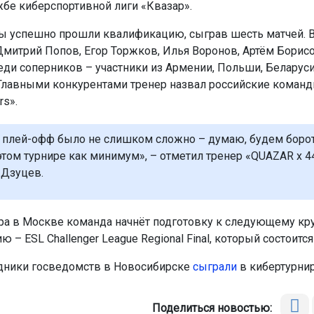
жбе киберспортивной лиги «Квазар».
 успешно прошли квалификацию, сыграв шесть матчей. В
митрий Попов, Егор Торжков, Илья Воронов, Артём Борис
еди соперников – участники из Армении, Польши, Беларуси
 Главными конкурентами тренер назвал российские коман
rs».
 плей-офф было не слишком сложно – думаю, будем борот
 этом турнире как минимум», – отметил тренер «QUAZAR x 4
 Дзуцев.
ра в Москве команда начнёт подготовку к следующему кр
 – ESL Challenger League Regional Final, который состоится
дники госведомств в Новосибирске
сыграли
в кибертурнир
Поделиться новостью: