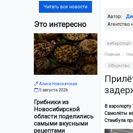
Читать все новости
Автор:
Ди
Это интересно
Агентство 
киберспорт
Главная
Но
Общество
Прилё
Алиса Новохатская
задер
5 августа 2026
Грибники из
В аэропорту
Новосибирской
Самолёты из
области поделились
Стамбула пр
самыми вкусными
рецептами