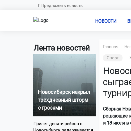
Предложить новость
НОВОСТИ
В
Лента новостей
Главная
Но
Спорт
Новос
сыгра
турни
Новосибирск накрыл
трёхдневный шторм
с грозами
Сборная Нов
решающие ма
и 18 июля в 
Прилёт девяти рейсов в
Новосибирск задерживается