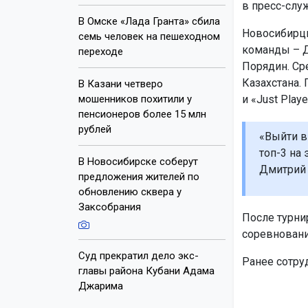
в пресс-слу
В Омске «Лада Гранта» сбила
Новосибирцы
семь человек на пешеходном
команды – Д
переходе
Порядин. Ср
Казахстана.
В Казани четверо
мошенников похитили у
и «Just Playe
пенсионеров более 15 млн
рублей
«Выйти в
топ-3 на
В Новосибирске соберут
Дмитрий
предложения жителей по
обновлению сквера у
Заксобрания
После турни
соревнованию
Суд прекратил дело экс-
Ранее сотру
главы района Кубани Адама
Джарима