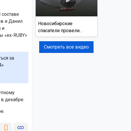
 составе
ов и Данил
Новосибирские
 и
спасатели провели
ды «ex-RUBY»
учения на реке Обь
Смотреть все видео
ься за
4»
упному
 в декабре.
е.