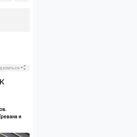
делиться
к
ов.
Еревана и