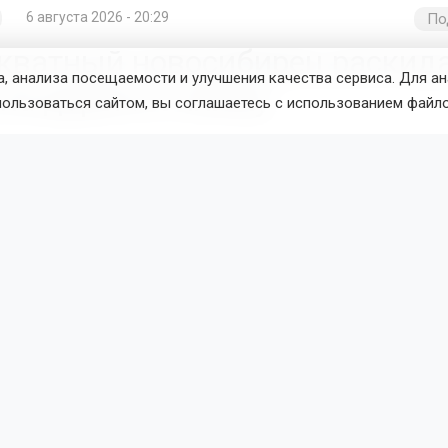
6 августа 2026 - 20:29
По
кватный новосибирец раскид
, анализа посещаемости и улучшения качества сервиса. Для а
на дороге к пляжу
пользоваться сайтом, вы соглашаетесь с использованием файло
 пляжей Новосибирска мужчина начал собирать мусор, ост
, и выбрасывать его на дорогу, чтобы перекрыть выезд
го действия остановили другие отдыхающие.