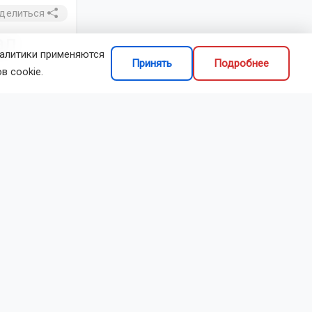
делиться
ал
налитики применяются
Принять
Подробнее
в cookie.
авленный
 автомобилей