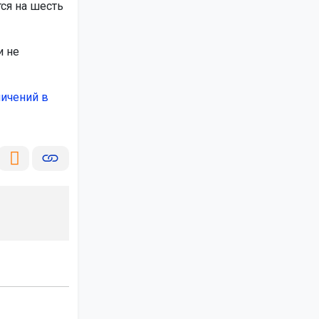
ся на шесть
и не
ничений в