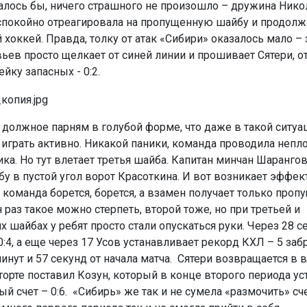
алось бы, ничего страшного не произошло – дружина Нико
спокойно отреагировала на пропущенную шайбу и продолжа
 хоккей. Правда, толку от атак «Сибири» оказалось мало –
вьев просто щелкает от синей линии и прошивает Сятери, о
ейку запасных - 0:2.
ь должное парням в голубой форме, что даже в такой ситуа
играть активно. Никакой паники, команда проводила непл
ика. Но тут влетает третья шайба. Капитан минчан Шаранго
бу в пустой угол ворот Красоткина. И вот возникает эффек
а команда борется, борется, а взамен получает только про
раз такое можно стерпеть, второй тоже, но при третьей и
 шайбах у ребят просто стали опускаться руки. Через 28 с
0:4, а еще через 17 Усов устанавливает рекорд КХЛ – 5 з
инут и 57 секунд от начала матча. Сятери возвращается в в
торте поставил Козун, который в конце второго периода ус
й счет – 0:6. «Сибирь» же так и не сумела «размочить» сче