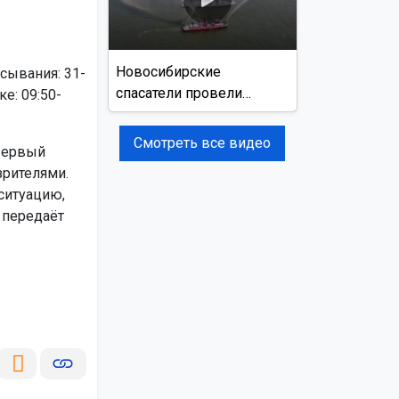
Новосибирские
асывания: 31-
спасатели провели
е: 09:50-
учения на реке Обь
Смотреть все видео
 Первый
зрителями.
ситуацию,
 передаёт