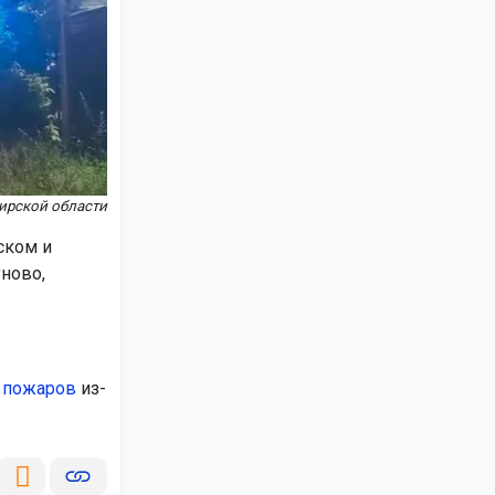
ирской области
ском и
ново,
о
пожаров
из-