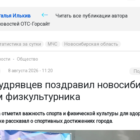
талья Илькив
Читать все публикации автора
новостей
ОТС-Горсайт
татистика за сутки
МЧС
Новосибирская область
вости
Общество
8 августа 2026 - 11:20
По
удрявцев поздравил новосиб
м физкультурника
а отметил важность спорта и физической культуры для здо
же рассказал о спортивных достижениях города.