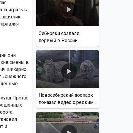
лая
ла играть в
 защитник
тправляя
Сибиряки создали
первый в России
документальный фильм
с использованием ИИ
ции они
охие смены в
вич шикарно
т «снежного
пущенные
Новосибирский зоопарк
екунд Протас
показал видео с редким
аброшенных
виверровым котом
орота.
тановил
т и