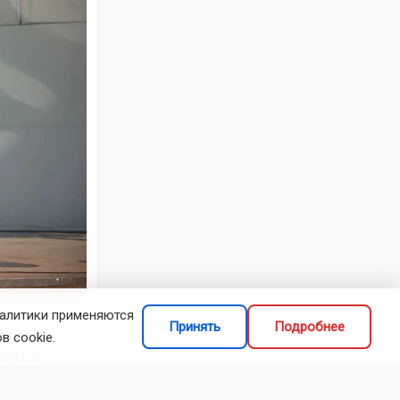
и Новосибирска
налитики применяются
Принять
Подробнее
добились
в cookie.
путь к