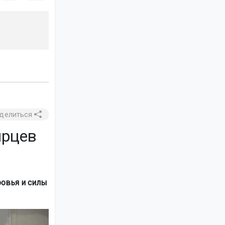
делиться
ирцев
ровья и силы