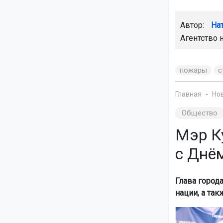
Автор:
На
Агентство 
пожары
с
Главная
Но
Общество
Мэр К
с Днё
Глава город
нации, а так