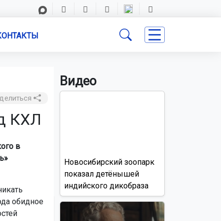
КОНТАКТЫ
Видео
делиться
рд КХЛ
ого в
ь»
Новосибирский зоопарк
показал детёнышей
индийского дикобраза
никать
ода обидное
остей