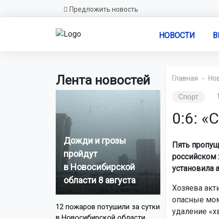
Предложить новость
НОВОСТИ
В
Лента новостей
Главная
Но
Спорт
0:6: 
Дожди и грозы
Пять пропущ
пройдут
российском 
в Новосибирской
установила 
области 8 августа
Хозяева акт
опасные мом
12 пожаров потушили за сутки
удаление «хв
в Новосибирской области