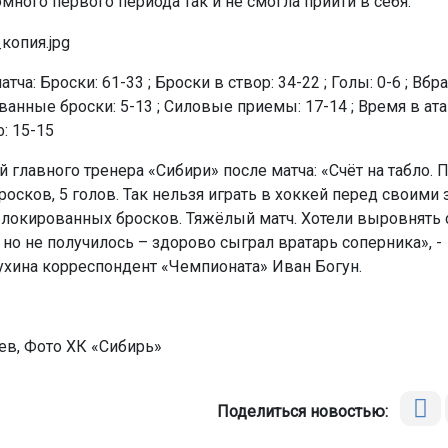
много первого периода так и не смогла прийти в себя.
атча: Броски: 61-33 ; Броски в створ: 34-22 ; Голы: 0-6 ; Вбр
ванные броски: 5-13 ; Силовые приемы: 17-14 ; Время в атак
ф: 15-15
 главного тренера «Сибири» после матча: «Счёт на табло.
росков, 5 голов. Так нельзя играть в хоккей перед своими 
локированных бросков. Тяжёлый матч. Хотели выровнять 
 но не получилось – здорово сыграл вратарь соперника», -
ухина корреспондент «Чемпионата» Иван Богун.
ев, Фото ХК «Сибирь»
Поделиться новостью: