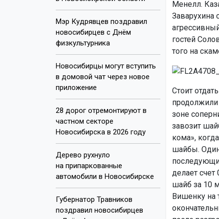
Менелл. Каз
Заварухина 
Мэр Кудрявцев поздравил
агрессивный
новосибирцев с Днём
гостей Соло
физкультурника
того на скам
Новосибирцы могут вступить
в домовой чат через новое
приложение
Стоит отдат
продолжили 
28 дорог отремонтируют в
зоне соперн
частном секторе
завозит шай
Новосибирска в 2026 году
кома», когд
шайбы. Один 
Дерево рухнуло
последующих
на припаркованные
делает счет 
автомобили в Новосибирске
шайб за 10 м
Вишенку на 
Губернатор Травников
окончательны
поздравил новосибирцев