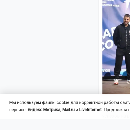
Мы используем файлы cookie для корректной работы сайта
По его слов
сервисы
Яндекс.Метрика
,
Mail.ru
и
LiveInternet
. Продолжая 
успехов на р
победам нач