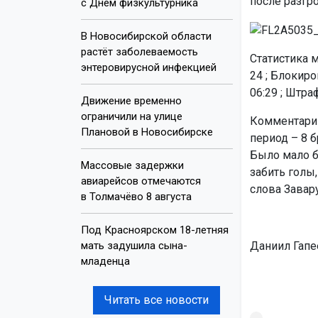
после разгро
с Днём физкультурника
В Новосибирской области
растёт заболеваемость
Статистика м
энтеровирусной инфекцией
24 ; Блокиро
06:29 ; Штра
Движение временно
ограничили на улице
Комментарий
Плановой в Новосибирске
период – 8 б
Было мало б
Массовые задержки
забить голы,
авиарейсов отмечаются
слова Завар
в Толмачёво 8 августа
Под Красноярском 18-летняя
мать задушила сына-
Даниил Гапе
младенца
Читать все новости