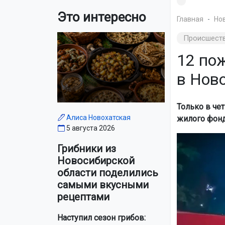
Это интересно
Главная
Но
Происшест
12 по
в Нов
Только в чет
Алиса Новохатская
жилого фонд
5 августа 2026
Грибники из
Новосибирской
области поделились
самыми вкусными
рецептами
Наступил сезон грибов: