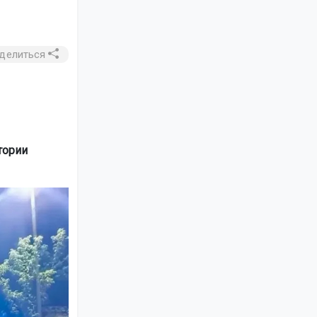
делиться
тории