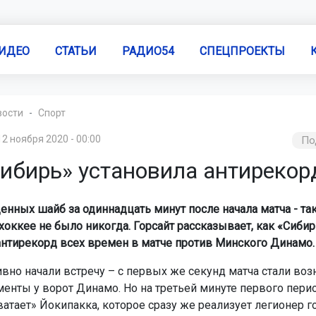
ИДЕО
СТАТЬИ
РАДИО54
СПЕЦПРОЕКТЫ
вости
Спорт
12 ноября 2020 - 00:00
По
«Сибирь» установила антиреко
енных шайб за одиннадцать минут после начала матча - так
хоккее не было никогда.
Горсайт рассказывает, как «Сибир
антирекорд всех времен в матче против Минского Динамо.
ивно начали встречу – с первых же секунд матча стали воз
енты у ворот Динамо. Но на третьей минуте первого пери
атает» Йокипакка, которое сразу же реализует легионер г