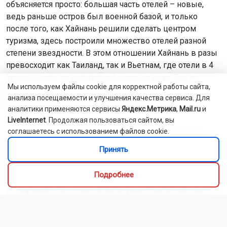
объясняется просто: большая часть отелей – новые,
ведь раньше остров был военной базой, и только
после того, как Хайнань решили сделать центром
туризма, здесь построили множество отелей разной
степени звездности. В этом отношении Хайнань в разы
превосходит как Таиланд, так и Вьетнам, где отели в 4
звезды часто не дотягивают даже до двух. Еда на
Мы используем файлы cookie для корректной работы сайта,
завтраках в китайских отелях ориентирована на
анализа посещаемости и улучшения качества сервиса. Для
европейца, так что никаких экзотических блюд не
аналитики применяются сервисы
Яндекс.Метрика
,
Mail.ru
и
подавали.
LiveInternet
. Продолжая пользоваться сайтом, вы
соглашаетесь с использованием файлов cookie.
«Развлекал разве что сам стол. Он был круглым
Принять
и вращался. Так было в нескольких ресторанах,
где я побывал. Мне все время вспоминалось
Подробнее
"Поле чудес", хотелось крикнуть: вращайте
барабан!» На одной из экскурсий был подобный
стол, он все время вертелся, народу было много,
я не успевал даже что-то положить на тарелку», —
рассказал Ланской.