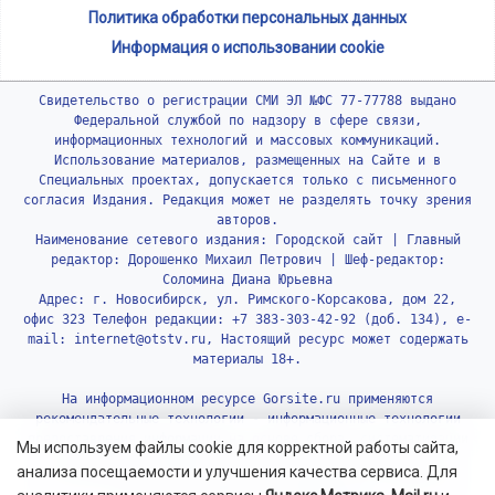
Политика обработки персональных данных
Информация о использовании cookie
Свидетельство о регистрации СМИ ЭЛ №ФС 77-77788 выдано
Федеральной службой по надзору в сфере связи,
информационных технологий и массовых коммуникаций.
Использование материалов, размещенных на Сайте и в
Специальных проектах, допускается только с письменного
согласия Издания. Редакция может не разделять точку зрения
авторов.
Наименование сетевого издания: Городской сайт | Главный
редактор: Дорошенко Михаил Петрович | Шеф-редактор:
Соломина Диана Юрьевна
Адрес: г. Новосибирск, ул. Римского-Корсакова, дом 22,
офис 323 Телефон редакции: +7 383-303-42-92 (доб. 134), e-
mail: internet@otstv.ru, Настоящий ресурс может содержать
материалы 18+.
На информационном ресурсе Gorsite.ru применяются
рекомендательные технологии - информационные технологии
предоставления информации на основе сбора, систематизации
Мы используем файлы cookie для корректной работы сайта,
и анализа сведений, относящихся к предпочтениям
анализа посещаемости и улучшения качества сервиса. Для
пользователей сети «Интернет», находящихся на территории