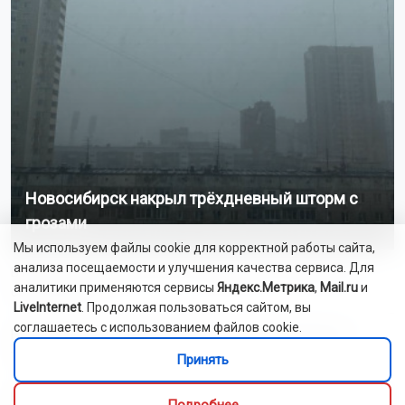
Новосибирск накрыл трёхдневный шторм с
грозами
Мы используем файлы cookie для корректной работы сайта,
анализа посещаемости и улучшения качества сервиса. Для
В России утверждён ГОСТ на нормальное отношение к
аналитики применяются сервисы
Яндекс.Метрика
,
Mail.ru
и
сотрудникам
LiveInternet
. Продолжая пользоваться сайтом, вы
соглашаетесь с использованием файлов cookie.
Новосибирские команды завоевали пять медалей на
турнире по киберспорту
Принять
Больных туберкулёзом принудительно госпитализировали в