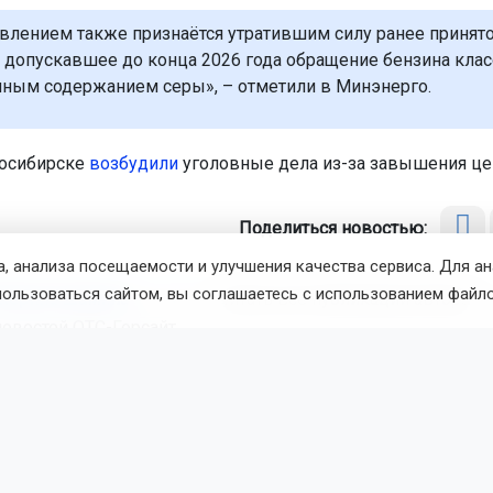
влением также признаётся утратившим силу ранее принят
 допускавшее до конца 2026 года обращение бензина клас
ым содержанием серы», – отметили в Минэнерго.
восибирске
возбудили
уголовные дела из-за завышения цен
Поделиться новостью:
, анализа посещаемости и улучшения качества сервиса. Для а
пользоваться сайтом, вы соглашаетесь с использованием файло
атерина Шамина
Читать все публикации автора
новостей
ОТС-Горсайт
опливо
авто
Россия
вости
Транспорт
6 августа 2026 - 07:47