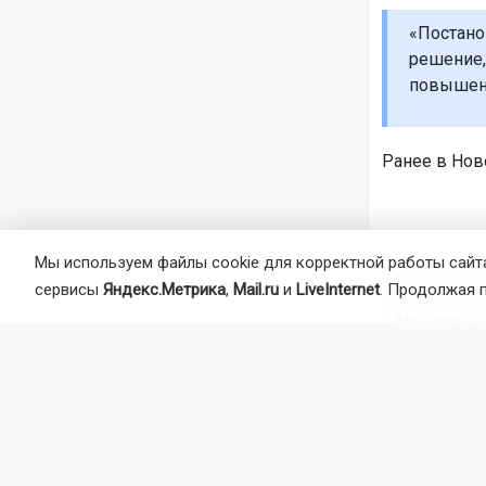
«Постано
решение,
повышенн
Ранее в Но
Мы используем файлы cookie для корректной работы сайта
сервисы
Яндекс.Метрика
,
Mail.ru
и
LiveInternet
. Продолжая 
Автор:
Ек
Агентство 
бензин
т
Главная
Но