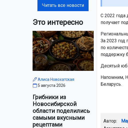
Читать все новости
С 2022 года
Это интересно
получает по
Региональны
За 2023 год
по количест
поддержку б
Десятый юби
Напомним, Н
Алиса Новохатская
Беларусь.
5 августа 2026
Грибники из
Новосибирской
области поделились
самыми вкусными
Автор:
Ма
рецептами