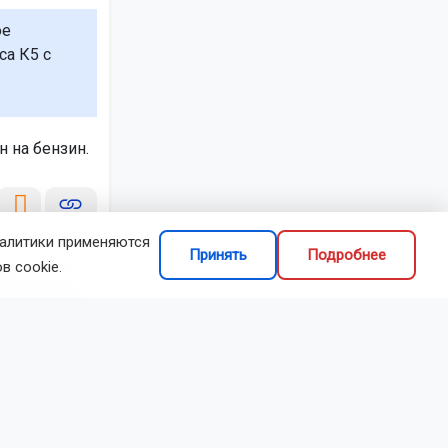
ое
са К5 с
 на бензин.
налитики применяются
Принять
Подробнее
в cookie.