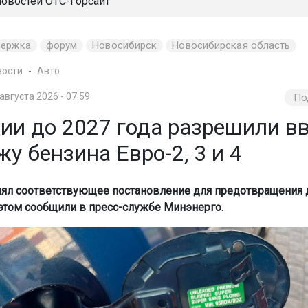
новостей
ОТС-Горсайт
держка
форум
Новосибирск
Новосибирская область
вости
Авто
 августа 2026 - 07:59
По
ии до 2027 года разрешили вв
у бензина Евро-2, 3 и 4
ял соответствующее постановление для предотвращения
 этом сообщили в пресс-службе Минэнерго.