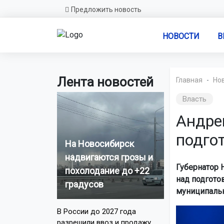
Предложить новость
НОВОСТИ
В
Лента новостей
Главная
Но
Власть
Андре
подго
На Новосибирск
надвигаются грозы и
Губернатор 
похолодание до +22
над подгото
градусов
муниципальн
В России до 2027 года
разрешили ввоз и продажу