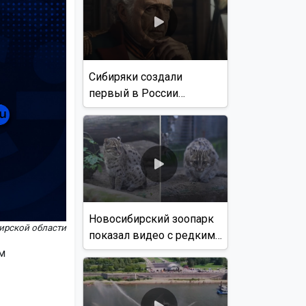
Сибиряки создали
первый в России
документальный фильм
с использованием ИИ
Новосибирский зоопарк
ирской области
показал видео с редким
виверровым котом
м