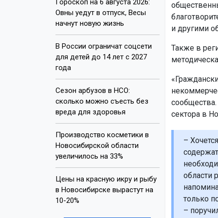
Гороскоп на 6 августа 2026:
общественны
Овны уедут в отпуск, Весы
благотворит
начнут новую жизнь
и другими о
В России ограничат соцсети
Также в рег
для детей до 14 лет с 2027
методическа
года
«Граждански
Сезон арбузов в НСО:
некоммерчес
сколько можно съесть без
сообщества.
вреда для здоровья
сектора в Н
Производство косметики в
– Хочетс
Новосибирской области
содержат
увеличилось на 33%
необходи
области 
Цены на красную икру и рыбу
напомина
в Новосибирске вырастут на
только п
10-20%
– поручи