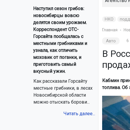
Агентство 
Наступил сезон грибов:
новосибирцы вовсю
НКО
под
делятся своим урожаем.
Корреспондент ОТС-
Главная
Но
Горсайта пообщалась с
Авто
6
местными грибниками и
узнала, как отличить
В Росс
моховик от поганки, и
продаж
приготовить самый
вкусный ужин.
Кабмин прин
Как рассказали Горсайту
топлива. Об
местные грибники, в лесах
Новосибирской области
можно отыскать борови...
Читать далее...