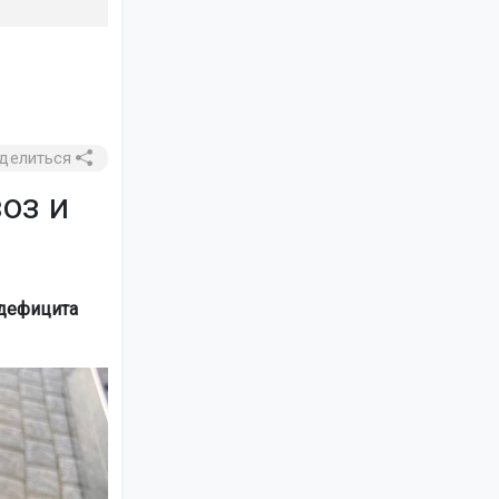
делиться
оз и
 дефицита