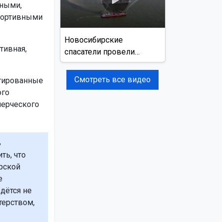
ьными,
спортивными
Новосибирские
тивная,
спасатели провели
учения на реке Обь
Смотреть все видео
нтированные
ого
мерческого
ь
ть, что
рской
е
дётся не
терством,