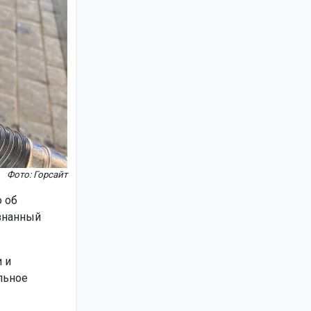
Фото: Горсайт
 об
ознанный
 и
льное