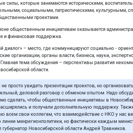
е силы, которые занимаются историческими, воспитател
ельными, социальными, патриотическими, культурными, 
бщественными проектами.
ионе общественным инициативам оказывается администра
я и финансовая поддержка.
й диалог» – место, где коммуницируют социально - орие
кие организации, органы власти, бизнеса, науки, экспертн
 Главная тема обсуждения – перспективы развития неком
овосибирской области.
я не просто увидеть презентации проектов, но организоват
ельный, деловой разговор с обменом опытом. Надо обсуди
мо сделать, чтобы общественные инициативы в Новосиби
расширялись и получали дополнительную поддержку. Такж
ю всем свои коллегам, что взаимодействие с НКО у нас ве
о линии минрегионполитики, но фактически каждым минис
л губернатор Новосибирской области Андрей Травников.