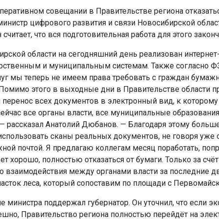
оперативном совещании в Правительстве региона отказатьс
инистр цифрового развития и связи Новосибирской облас
считает, что вся подготовительная работа для этого законч
ирской области на сегодняшний день реализован интернет
рственным и муниципальным системам. Также согласно Ф
луг мы теперь не имеем права требовать с граждан бумаж
Помимо этого в выходные дни в Правительстве области 
перенос всех документов в электронный вид, к котором
сейчас все органы власти, все муниципальные образования
. — рассказал Анатолий Дюбанов. — Благодаря этому больше
использовать сканы реальных документов, не говоря уже 
ной почтой. Я предлагаю коллегам месяц поработать, попр
ет хорошо, полностью отказаться от бумаги. Только за счёт
о взаимодействия между органами власти за последние дв
часток леса, который сопоставим по площади с Первомайс
 министра поддержал губернатор. Он уточнил, что если э
ешно, Правительство региона полностью перейдёт на эле