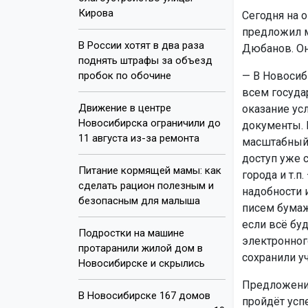
Кирова
Сегодня на 
предложил м
В России хотят в два раза
Дюбанов. Он 
поднять штрафы за объезд
пробок по обочине
— В Новосиб
всем госуда
Движение в центре
оказание ус
Новосибирска ограничили до
документы. 
11 августа из-за ремонта
масштабный 
доступ уже 
Питание кормящей мамы: как
города и т.п
сделать рацион полезным и
надобности 
безопасным для малыша
писем бумаж
если всё буд
Подростки на машине
электронног
протаранили жилой дом в
сохранили у
Новосибирске и скрылись
Предложение
В Новосибирске 167 домов
пройдёт усп