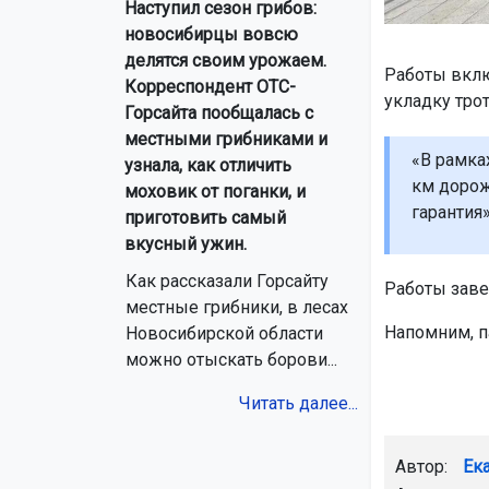
Наступил сезон грибов:
новосибирцы вовсю
делятся своим урожаем.
Работы вклю
Корреспондент ОТС-
укладку тро
Горсайта пообщалась с
местными грибниками и
«В рамка
узнала, как отличить
км дорож
моховик от поганки, и
гарантия»
приготовить самый
вкусный ужин.
Как рассказали Горсайту
Работы заве
местные грибники, в лесах
Напомним, п
Новосибирской области
можно отыскать борови...
Читать далее...
Автор:
Ек