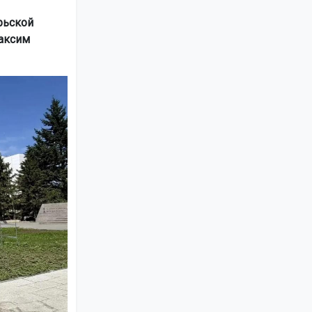
рьской
Максим