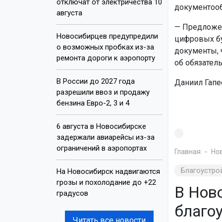
отключат от электричества 10
документооб
августа
— Предложен
Новосибирцев предупредили
цифровых бу
о возможных пробках из-за
документы, 
ремонта дороги к аэропорту
об обязател
В России до 2027 года
Даниил Гапее
разрешили ввоз и продажу
бензина Евро-2, 3 и 4
6 августа в Новосибирске
задержали авиарейсы из-за
ограничений в аэропортах
Главная
Но
Благоустро
На Новосибирск надвигаются
грозы и похолодание до +22
В Нов
градусов
благо
Читать все новости