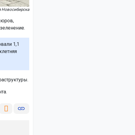
я Новосибирска
дюров,
зеленение.
вали 1,1
хлетняя
аструктуры.
та.