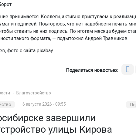
орот.
ие принимается. Коллеги, активно приступаем к реализац
маг и подписей. Повторюсь, что нет надобности печать мн
чтобы ставить на них подпись. По итогам месяца будем ста
ьности такого формата, — подытожил Андрей Травников.
в, фото с сайта pixabay
Поделиться новостью:
вости
Благоустройство
йство
6 августа 2026 - 09:55
По
осибирске завершили
устройство улицы Кирова