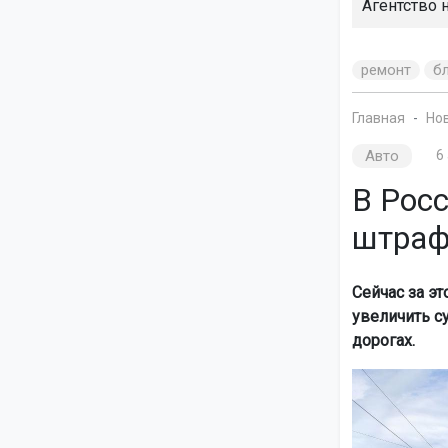
Агентство 
ремонт
б
Главная
Но
Авто
6
В Росс
штраф
Сейчас за э
увеличить с
дорогах.