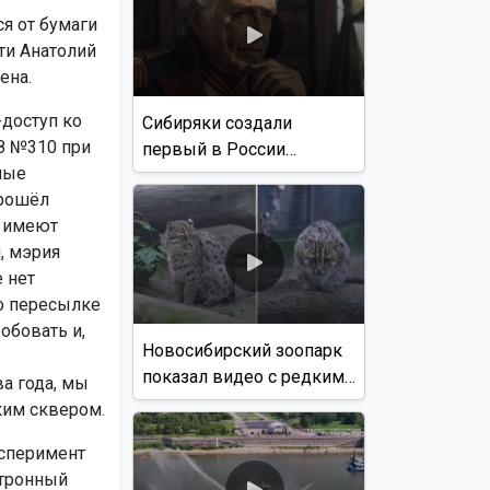
я от бумаги
ти Анатолий
ена.
-доступ ко
Сибиряки создали
З №310 при
первый в России
ные
документальный фильм
прошёл
с использованием ИИ
у имеют
, мэрия
 нет
о пересылке
обовать и,
Новосибирский зоопарк
показал видео с редким
а года, мы
виверровым котом
ким сквером.
ксперимент
ктронный