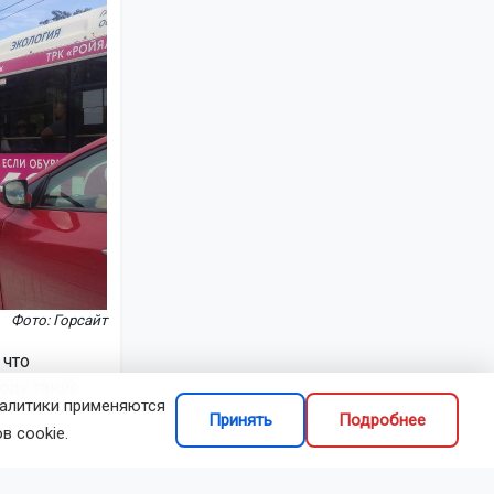
Фото: Горсайт
 что
оду такие
налитики применяются
Принять
Подробнее
в cookie.
ть правила.