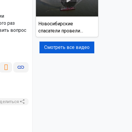
ии
ого раз
Новосибирские
вить вопрос
спасатели провели
учения на реке Обь
Смотреть все видео
делиться