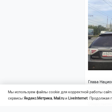
Глава Нацио
движение по
Мы используем файлы cookie для корректной работы сайта
случаи с же
сервисы
Яндекс.Метрика
,
Mail.ru
и
LiveInternet
. Продолжая 
Общественни
предложение