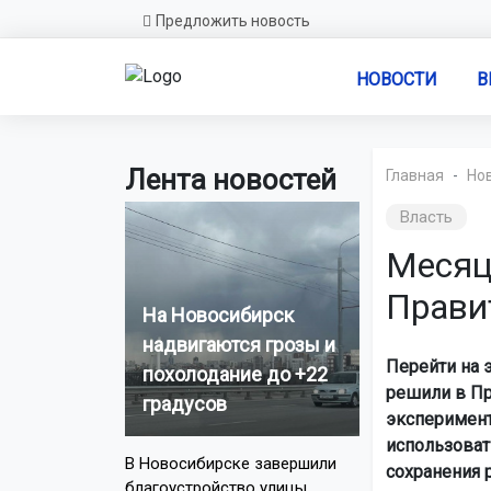
Предложить новость
НОВОСТИ
В
Лента новостей
Главная
Но
Власть
Месяц 
Прави
На Новосибирск
надвигаются грозы и
Перейти на 
похолодание до +22
решили в Пр
градусов
эксперимент
использоват
В Новосибирске завершили
сохранения 
благоустройство улицы