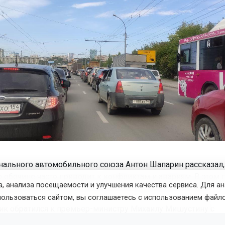
нального автомобильного союза Антон Шапарин рассказал,
 обочине часто приводит к конфликтам и авариям. В этом г
, анализа посещаемости и улучшения качества сервиса. Для а
ртвами произошли в Московской и Воронежской областях.
пользоваться сайтом, вы соглашаетесь с использованием файло
к обратился к премьер-министру Михаилу Мишустину с
м увеличить штрафы, чтобы заставить водителей соблюда