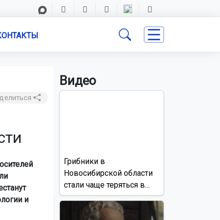
КОНТАКТЫ
Видео
делиться
сти
Грибники в
осителей
Новосибирской области
ли
стали чаще теряться в
естанут
лесах
ологии и