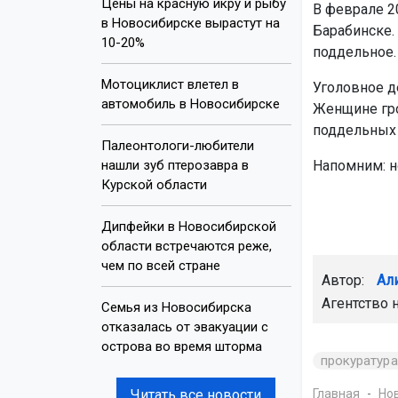
Цены на красную икру и рыбу
В феврале 2
в Новосибирске вырастут на
Барабинске.
10-20%
поддельное.
Мотоциклист влетел в
Уголовное д
автомобиль в Новосибирске
Женщине гро
поддельных 
Палеонтологи-любители
нашли зуб птерозавра в
Напомним: н
Курской области
Дипфейки в Новосибирской
области встречаются реже,
чем по всей стране
Автор:
Ал
Агентство 
Семья из Новосибирска
отказалась от эвакуации с
острова во время шторма
прокуратура
Читать все новости
Главная
Но