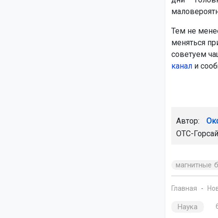
маловероят
Тем не мене
меняться пр
советуем ча
канал
и соо
Автор:
Ок
ОТС-Горсай
магнитные 
Главная
Но
Наука