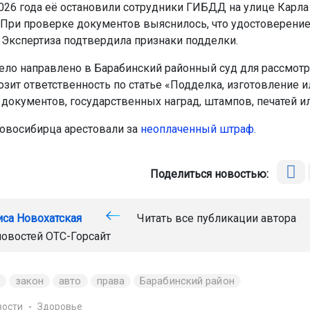
026 года её остановили сотрудники ГИБДД на улице Карла
 При проверке документов выяснилось, что удостоверени
 Экспертиза подтвердила признаки подделки.
ело направлено в Барабинский районный суд для рассмотр
зит ответственность по статье «Подделка, изготовление и
документов, государственных наград, штампов, печатей ил
овосибирца арестовали за
неоплаченный штраф.
Поделиться новостью:
иса Новохатская
Читать все публикации автора
новостей
ОТС-Горсайт
закон
авто
права
Барабинский район
вости
Здоровье