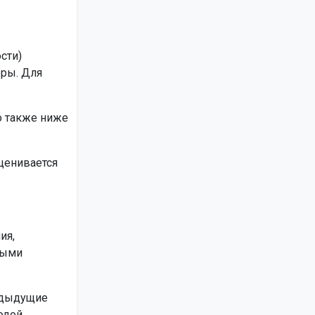
сти)
еры. Для
то также ниже
ценивается
ия,
ными
едыдущие
одой,