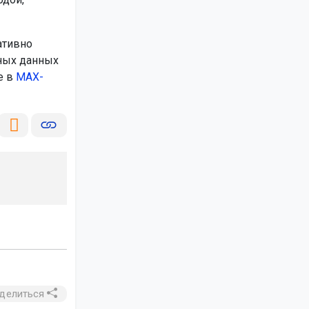
ативно
ных данных
е в
МАХ-
делиться