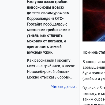
Наступил сезон грибов:
новосибирцы вовсю
делятся своим урожаем.
Корреспондент ОТС-
Горсайта пообщалась с
местными грибниками и
узнала, как отличить
моховик от поганки, и
приготовить самый
Причина ста
вкусный ужин.
Как рассказали Горсайту
В конце июл
местные грибники, в лесах
возмущений,
Новосибирской области
бури пришелс
можно отыскать борови...
(слабые и у
Читать далее...
Однако к 5–
планету, и 
Таким образ
новыми всп