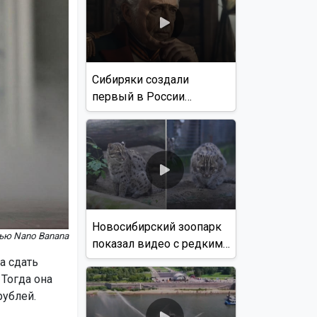
Сибиряки создали
первый в России
документальный фильм
с использованием ИИ
Новосибирский зоопарк
ью Nano Banana
показал видео с редким
виверровым котом
а сдать
 Тогда она
рублей.