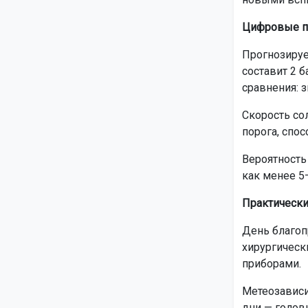
Цифровые п
Прогнозируе
составит 2 
сравнения: 
Скорость сол
порога, спо
Вероятность
как менее 5
Практическ
День благоп
хирургическ
приборами.
Метеозависи
дни — голов