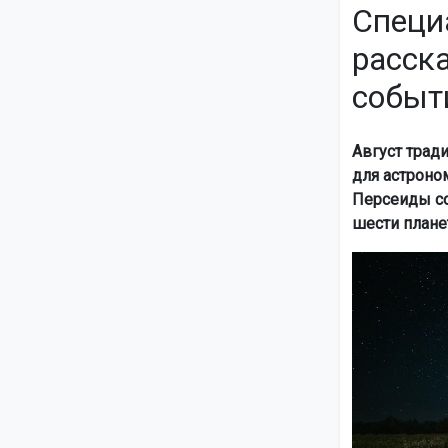
Специ
расск
событ
Август трад
для астроно
Персеиды со
шести плане