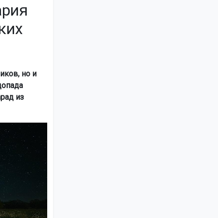
ария
ких
иков, но и
допада
рад из