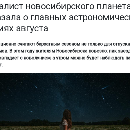
алист новосибирского планет
азала о главных астрономичес
иях августа
иционно считают бархатным сезоном не только для отпускн
мов. В этом году жителям Новосибирска повезло: пик звез
впадает с новолунием, а утром можно будет наблюдать па
т.