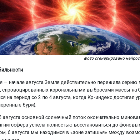
фото сгенерировано нейро
бильности
я — начале августа Земля действительно пережила серию
 спровоцированных корональными выбросами массы на С
я на период со 2 по 4 августа, когда Kp-индекс достигал 
меренные бури).
6 августа основной солнечный поток окончательно минова
магнитосфера успела полностью восстановиться до фоновых
ом, 6 августа мы находимся в «зоне затишья» между воз
ышками.