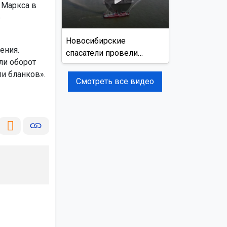
 Маркса в
е
Новосибирские
ения.
спасатели провели
ли оборот
учения на реке Обь
и бланков».
Смотреть все видео