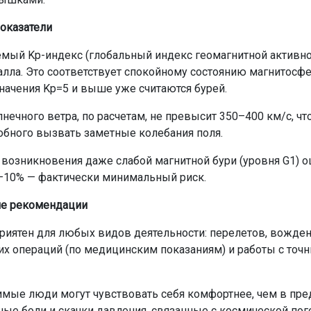
оказатели
мый Kp-индекс (глобальный индекс геомагнитной активно
балла. Это соответствует спокойному состоянию магнитосф
значения Kp=5 и выше уже считаются бурей.
нечного ветра, по расчетам, не превысит 350–400 км/с, ч
собного вызвать заметные колебания поля.
 возникновения даже слабой магнитной бури (уровня G1) о
–10% — фактически минимальный риск.
ие рекомендации
риятен для любых видов деятельности: перелетов, вожден
их операций (по медицинским показаниям) и работы с точ
мые люди могут чувствовать себя комфортнее, чем в пр
ные боли и скачки давления, связанные с космической пог