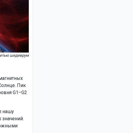
сетью шедеврум
 магнитных
олнце. Пик
уровня G1–G2
л нашу
 значений.
можными