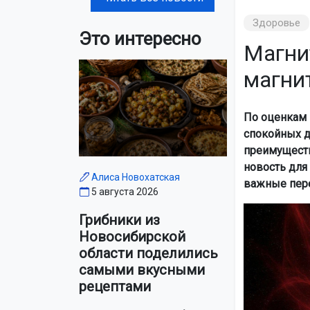
Здоровье
Это интересно
Магнит
магни
По оценкам 
спокойных д
преимуществ
новость для
Алиса Новохатская
важные пер
5 августа 2026
Грибники из
Новосибирской
области поделились
самыми вкусными
рецептами