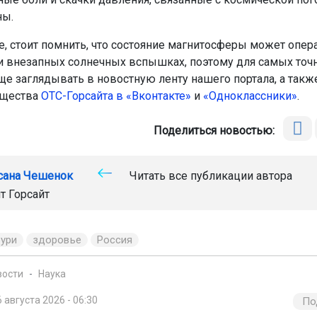
ны.
е, стоит помнить, что состояние магнитосферы может опер
и внезапных солнечных вспышках, поэтому для самых точ
ще заглядывать в новостную ленту нашего портала, а такж
бщества
ОТС-
Горсайта в «Вконтакте»
и
«Одноклассники»
.
Поделиться новостью:
сана Чешенок
Читать все публикации автора
т Горсайт
бури
здоровье
Россия
вости
Наука
6 августа 2026 - 06:30
По