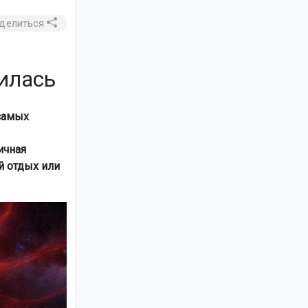
делиться
илась
 самых
ичная
й отдых или