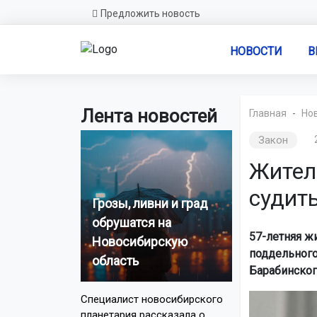
Предложить новость
НОВОСТИ
В
Лента новостей
Главная
Но
Закон
Жител
судит
Грозы, ливни и град
обрушатся на
57-летняя ж
Новосибирскую
поддельного
область
Барабинског
Специалист новосибирского
планетария рассказала о