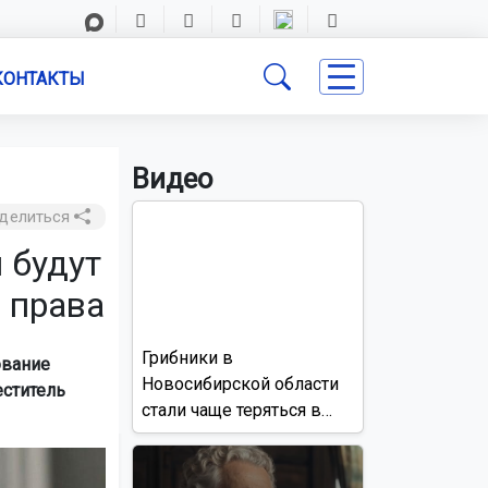
КОНТАКТЫ
Видео
делиться
 будут
 права
Грибники в
ование
Новосибирской области
еститель
стали чаще теряться в
лесах