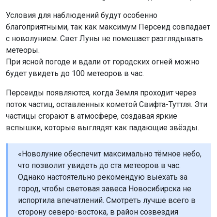
При ясной погоде и вдали от городских огней можно
будет увидеть до 100 метеоров в час.
Персеиды появляются, когда Земля проходит через
поток частиц, оставленных кометой Свифта-Туттля. Эти
частицы сгорают в атмосфере, создавая яркие
вспышки, которые выглядят как падающие звёзды.
«Новолуние обеспечит максимально тёмное небо,
что позволит увидеть до ста метеоров в час.
Однако настоятельно рекомендую выехать за
город, чтобы световая завеса Новосибирска не
испортила впечатлений. Смотреть лучше всего в
сторону северо-востока, в район созвездия
Персей, где располагается радиант потока», –
посоветовала ведущий специалист
новосибирского планетария Людмила Горохова.