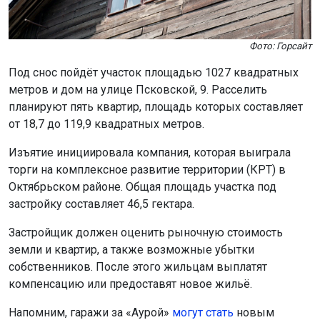
метров и дом на улице Псковской, 9. Расселить
планируют пять квартир, площадь которых составляет
от 18,7 до 119,9 квадратных метров.
Изъятие инициировала компания, которая выиграла
торги на комплексное развитие территории (КРТ) в
Октябрьском районе. Общая площадь участка под
застройку составляет 46,5 гектара.
Застройщик должен оценить рыночную стоимость
земли и квартир, а также возможные убытки
собственников. После этого жильцам выплатят
компенсацию или предоставят новое жильё.
Напомним, гаражи за «Аурой»
могут стать
новым
центром притяжения в Новосибирске.
Мы используем файлы cookie для корректной работы сайта,
Поделиться новостью:
анализа посещаемости и улучшения качества сервиса. Для
аналитики применяются сервисы
Яндекс.Метрика
,
Mail.ru
и