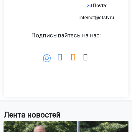
Фото: МАКС-канал «АСТ-54»
Кадры с места аварии опубликовал МАКС-канал
«АСТ-54». На место происшествия оперативно прибыл
экипаж дорожно-патрульной службы.
Информация о пострадавших пока не поступала.
Обстоятельства происшествия уточняются.