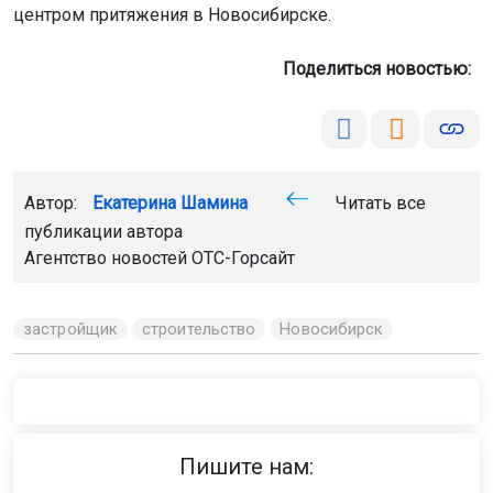
LiveInternet
. Продолжая пользоваться сайтом, вы
соглашаетесь с использованием файлов cookie.
Принять
Автор:
Екатерина Шамина
Читать все
публикации автора
Подробнее
Агентство новостей
ОТС-Горсайт
застройщик
строительство
Новосибирск
Главная
Новости
ДТП
ДТП
9 августа 2026 - 14:20
Хэтчбек перевернулся на крышу
после ДТП в Новосибирске
9 августа на перекрёстке улицы Громова и дублёра
Петухова столкнулись «Хонда Спайк» и седан «Тойота
Корона». В результате хэтчбек перевернулся.