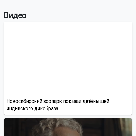
Новосибирских студентов просят придумать вопросы для
экономического диктанта
Высокая пожароопасность ожидается в Новосибирской
области с 9 по 12 августа
Читать все новости
Это интересно