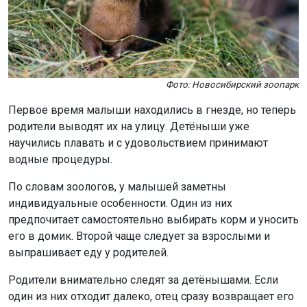
Фото: Новосибирский зоопарк
Первое время малыши находились в гнезде, но теперь
родители выводят их на улицу. Детёныши уже
научились плавать и с удовольствием принимают
водные процедуры.
По словам зоологов, у малышей заметны
индивидуальные особенности. Один из них
предпочитает самостоятельно выбирать корм и уносить
его в домик. Второй чаще следует за взрослыми и
выпрашивает еду у родителей.
Родители внимательно следят за детёнышами. Если
один из них отходит далеко, отец сразу возвращает его
к семье. Малыши уже освоились в вольере, но
остаются под постоянным присмотром.
Ранее Новосибирский зоопарк
показал
детёнышей
индийского дикобраза.