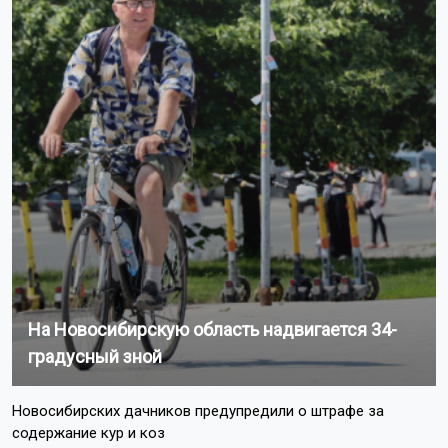
Ранее мотоциклист насмерть
разбился
на Дачном
шоссе в Новосибирске.
Поделиться новостью:
Автор:
Екатерина Шамина
Читать все
публикации автора
Агентство новостей
ОТС-Горсайт
ДТП
происшествия
Новосибирск
Пишите нам: