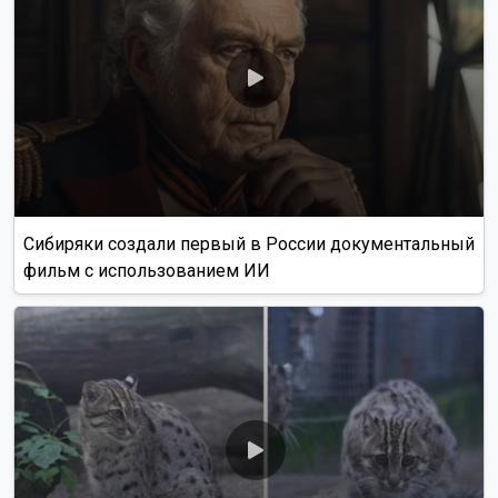
Алиса Новохатская
5 августа 2026
Грибники из Новосибирской области
поделились самыми вкусными рецептами
Наступил сезон грибов: новосибирцы вовсю делятся
своим урожаем. Корреспондент ОТС-Горсайта
пообщалась с местными грибниками и узнала, как
отличить моховик от поганки, и приготовить самый
вкусный ужин.
Как рассказали Горсайту местные грибники, в лесах
Новосибирской области можно отыскать борови...