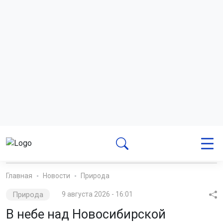
Автор:
Екатерина Шамина
Читать все
публикации автора
Агентство новостей
ОТС-Горсайт
штраф
дачники
общество
Новосибирская
область
Главная
Новости
Природа
Природа
9 августа 2026 - 16:01
В небе над Новосибирской
областью пролетит метеорный
поток Персеиды
В ночь с 12 на 13 августа жители региона смогут