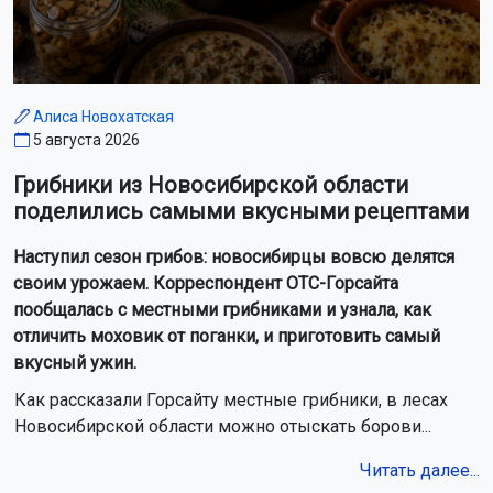
содержание кур и коз
В небе над Новосибирской областью пролетит метеорный
поток Персеиды
В Новосибирском зоопарке у выдр родилась двойня
Сотрудники новосибирского МЧС ликвидировали 14
пожаров за сутки
В 2027 году у новосибирцев будет семь коротких рабочих
недель
Застройщик снесёт аварийный дом в Новосибирске ради
нового микрорайона
Хэтчбек перевернулся на крышу после ДТП в Новосибирске
Россия обогнала Германию и заняла пятое место в мире по
производству пива