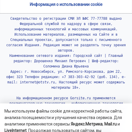
Информация о использовании cookie
Свидетельство о регистрации СМИ ЭЛ №ФС 77-77788 выдано
Федеральной службой по надзору в сфере связи,
информационных технологий и массовых коммуникаций.
Использование материалов, размещенных на Сайте и в
Специальных проектах, допускается только с письменного
согласия Издания. Редакция может не разделять точку зрения
авторов.
Наименование сетевого издания: Городской сайт | Главный
редактор: Дорошенко Михаил Петрович | Шеф-редактор:
Соломина Диана Юрьевна
Адрес: г. Новосибирск, ул. Римского-Корсакова, дом 22,
офис 323 Телефон редакции: +7 383-303-42-92 (доб. 134), e-
mail: internet@otstv.ru, Настоящий ресурс может содержать
материалы 18+.
На информационном ресурсе Gorsite.ru применяются
рекомендательные технологии - информационные технологии
предоставления информации на основе сбора, систематизации
Мы используем файлы cookie для корректной работы сайта,
и анализа сведений, относящихся к предпочтениям
анализа посещаемости и улучшения качества сервиса. Для
пользователей сети «Интернет», находящихся на территории
аналитики применяются сервисы
Яндекс.Метрика
,
Mail.ru
и
Российской Федерации.
Подробнее.
LiveInternet
. Продолжая пользоваться сайтом, вы