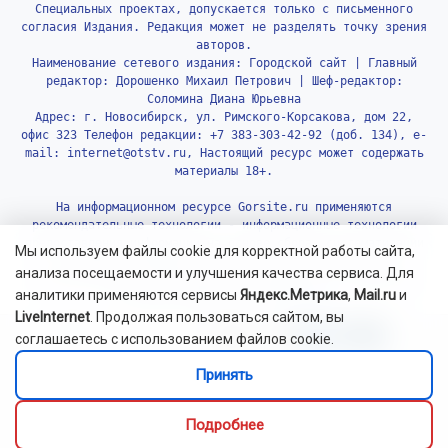
Специальных проектах, допускается только с письменного
согласия Издания. Редакция может не разделять точку зрения
авторов.
Наименование сетевого издания: Городской сайт | Главный
редактор: Дорошенко Михаил Петрович | Шеф-редактор:
Соломина Диана Юрьевна
Адрес: г. Новосибирск, ул. Римского-Корсакова, дом 22,
офис 323 Телефон редакции: +7 383-303-42-92 (доб. 134), e-
mail: internet@otstv.ru, Настоящий ресурс может содержать
материалы 18+.
На информационном ресурсе Gorsite.ru применяются
рекомендательные технологии - информационные технологии
предоставления информации на основе сбора, систематизации
Мы используем файлы cookie для корректной работы сайта,
и анализа сведений, относящихся к предпочтениям
анализа посещаемости и улучшения качества сервиса. Для
пользователей сети «Интернет», находящихся на территории
аналитики применяются сервисы
Яндекс.Метрика
,
Mail.ru
и
Российской Федерации.
Подробнее.
LiveInternet
. Продолжая пользоваться сайтом, вы
соглашаетесь с использованием файлов cookie.
Принять
Подробнее
© 2010-2026 Gorsite.ru