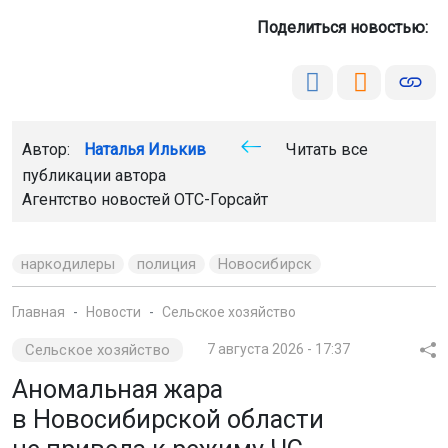
Автор:
Наталья Илькив
Читать все
публикации автора
Агентство новостей
ОТС-Горсайт
наркодилеры
полиция
Новосибирск
Главная
Новости
Сельское хозяйство
Сельское хозяйство
7 августа 2026 - 17:37
Аномальная жара
в Новосибирской области
не привела к режиму ЧС
Лето 2026 года в регионе выдалось жарким.
Температура в июне и июле превышала норму,
а осадков почти не было.