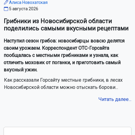
сертификаты на автомобили
В аэропорту Новосибирска обновили рулёжные дорожки
Двух наркодилеров задержали в Новосибирске
Аномальная жара в Новосибирской области не привела
к режиму ЧС
В Чулыме открыли мемориал ветеранам пожарной охраны
Жители новосибирского села Боровлянка пытаются спасти
его от упадка
Новосибирский театр «Красный факел» вошёл в лонг-лист
премии «Звезда Театрала»
Более 60 социальных объектов построят в Новосибирской
области за три года