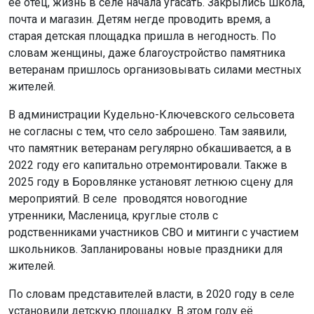
О проблеме сообщило издание
КП-Новосибирск.
36-летняя Татьяна, уроженка Боровлянки, рассказала,
что после банкротства предприятия, на котором работал
её отец, жизнь в селе начала угасать. Закрылись школа,
почта и магазин. Детям негде проводить время, а
старая детская площадка пришла в негодность. По
словам женщины, даже благоустройство памятника
ветеранам пришлось организовывать силами местных
жителей.
В администрации Кудельно-Ключевского сельсовета
не согласны с тем, что село заброшено. Там заявили,
что памятник ветеранам регулярно обкашивается, а в
2022 году его капитально отремонтировали. Также в
2025 году в Боровлянке установят летнюю сцену для
мероприятий. В селе проводятся новогодние
утренники, Масленица, круглые столв с
родственниками участников СВО и митинги с участием