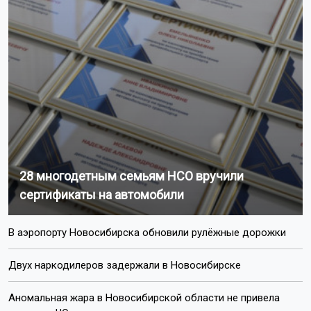
от зрителей. Итоги голосования определят, кто
продолжит борьбу за награду.
Ранее новосибирцам рассказали, как живёт
единственный за Уралом
Театр шутов.
Поделиться новостью:
Автор:
Наталья Илькив
Читать все
публикации автора
Агентство новостей
ОТС-Горсайт
театр "Красный факел"
международная премия «Звезда
Театрала»
Новосибирск