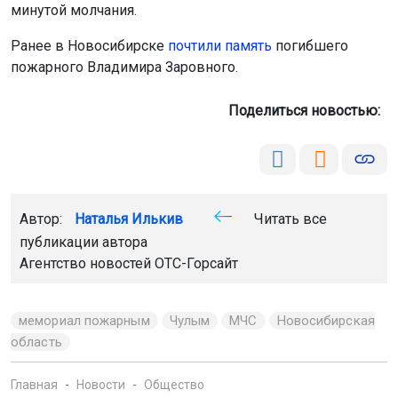
Поделиться новостью:
Автор:
Наталья Илькив
Читать все
публикации автора
Агентство новостей
ОТС-Горсайт
Мы используем файлы cookie для корректной работы сайта,
анализа посещаемости и улучшения качества сервиса. Для
аналитики применяются сервисы
Яндекс.Метрика
,
Mail.ru
и
мемориал пожарным
Чулым
МЧС
Новосибирская
LiveInternet
. Продолжая пользоваться сайтом, вы
область
соглашаетесь с использованием файлов cookie.
Принять
Главная
Новости
Общество
Общество
7 августа 2026 - 16:59
Подробнее
Жители новосибирского села
Боровлянка пытаются спасти его