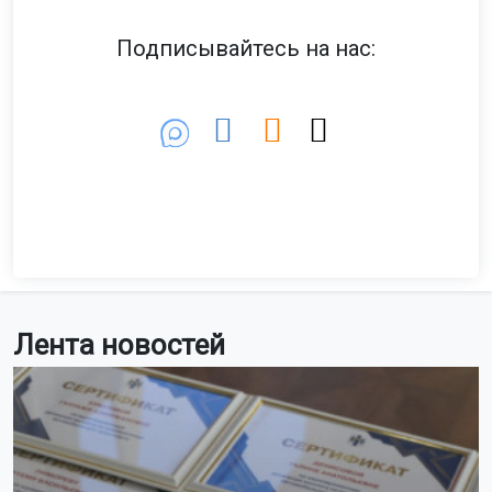
Новосибирский театр «Красный
факел» вошёл в лонг-лист премии
«Звезда Театрала»
Он поборется за звание «Лучший региональный театр».
Голосование за выход в шорт-лист продлится
до 31 августа.
Фото: пресс-служба мэрии Новосибирска
Об этом сообщили в Минкультуры Новосибирской
области.
В прошлом году театр уже входил в тройку финалистов
этой премии. В 2023 году «Красный факел» снова
представляет Новосибирскую область среди десяти
лучших региональных театров России.
Лонг-лист премии составлен на основе 30 тысяч заявок