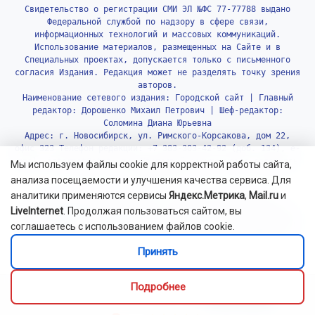
Свидетельство о регистрации СМИ ЭЛ №ФС 77-77788 выдано
Федеральной службой по надзору в сфере связи,
информационных технологий и массовых коммуникаций.
Использование материалов, размещенных на Сайте и в
Специальных проектах, допускается только с письменного
согласия Издания. Редакция может не разделять точку зрения
авторов.
Наименование сетевого издания: Городской сайт | Главный
редактор: Дорошенко Михаил Петрович | Шеф-редактор:
Соломина Диана Юрьевна
Адрес: г. Новосибирск, ул. Римского-Корсакова, дом 22,
офис 323 Телефон редакции: +7 383-303-42-92 (доб. 134), e-
mail: internet@otstv.ru, Настоящий ресурс может содержать
Мы используем файлы cookie для корректной работы сайта,
материалы 18+.
анализа посещаемости и улучшения качества сервиса. Для
аналитики применяются сервисы
Яндекс.Метрика
,
Mail.ru
и
На информационном ресурсе Gorsite.ru применяются
LiveInternet
. Продолжая пользоваться сайтом, вы
рекомендательные технологии - информационные технологии
предоставления информации на основе сбора, систематизации
соглашаетесь с использованием файлов cookie.
и анализа сведений, относящихся к предпочтениям
пользователей сети «Интернет», находящихся на территории
Принять
Российской Федерации.
Подробнее.
Подробнее