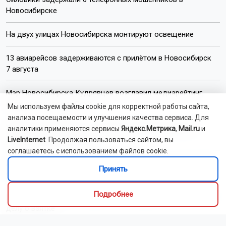
Новосибирске
На двух улицах Новосибирска монтируют освещение
13 авиарейсов задерживаются с прилётом в Новосибирск
7 августа
Мэр Новосибирска Кудрявцев возглавил медиарейтинг
первых лиц столиц СФО
Мы используем файлы cookie для корректной работы сайта,
анализа посещаемости и улучшения качества сервиса. Для
Жители новосибирского посёлка Садовый перекрыли
аналитики применяются сервисы
Яндекс.Метрика
,
Mail.ru
и
дорогу для мусоровозов
LiveInternet
. Продолжая пользоваться сайтом, вы
соглашаетесь с использованием файлов cookie.
Движение на трассе «Новосибирск — Ленинск-Кузнецкий»
Принять
ограничат на 3 месяца
Подробнее
Начальника отдела полиции в Новосибирске арестовали по
делу о взятке