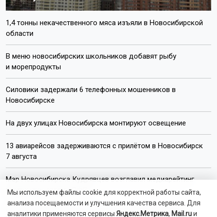
1,4 тонны некачественного мяса изъяли в Новосибирской
области
В меню новосибирских школьников добавят рыбу
и морепродукты
Силовики задержали 6 телефонных мошенников в
Новосибирске
На двух улицах Новосибирска монтируют освещение
13 авиарейсов задерживаются с прилётом в Новосибирск
7 августа
Мэр Новосибирска Кудрявцев возглавил медиарейтинг
первых лиц столиц СФО
Мы используем файлы cookie для корректной работы сайта,
анализа посещаемости и улучшения качества сервиса. Для
Жители новосибирского посёлка Садовый перекрыли
аналитики применяются сервисы
Яндекс.Метрика
,
Mail.ru
и