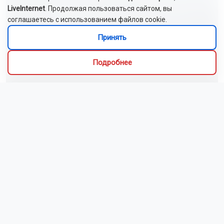
LiveInternet
. Продолжая пользоваться сайтом, вы
соглашаетесь с использованием файлов cookie.
Принять
Подробнее
Шторм ослабнет в Новосибирской области
7 августа
Локомотив столкнулся с автомобилем в Новосибирской
области
Депутаты проверили ремонт школ, тротуаров и библиотек
в Новосибирске