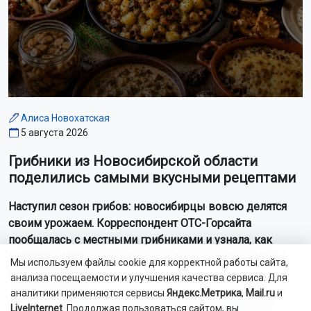
Алиса Новохатская
5 августа 2026
Грибники из Новосибирской области
поделились самыми вкусными рецептами
Наступил сезон грибов: новосибирцы вовсю делятся
своим урожаем. Корреспондент ОТС-Горсайта
пообщалась с местными грибниками и узнала, как
отличить моховик от поганки, и приготовить самый
Мы используем файлы cookie для корректной работы сайта,
вкусный ужин.
анализа посещаемости и улучшения качества сервиса. Для
аналитики применяются сервисы
Яндекс.Метрика
,
Mail.ru
и
Как рассказали Горсайту местные грибники, в лесах
LiveInternet
. Продолжая пользоваться сайтом, вы