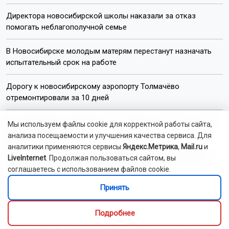
Директора новосибирской школы наказали за отказ
помогать неблагополучной семье
В Новосибирске молодым матерям перестанут назначать
испытательный срок на работе
Дорогу к новосибирскому аэропорту Толмачёво
отремонтировали за 10 дней
Новосибирцев предупредили о заражённых описторхозом
Мы используем файлы cookie для корректной работы сайта,
щуках и окунях
анализа посещаемости и улучшения качества сервиса. Для
аналитики применяются сервисы
Яндекс.Метрика
,
Mail.ru
и
В Новосибирске 10 августа изменили расписание восьми
LiveInternet
. Продолжая пользоваться сайтом, вы
рейсов
соглашаетесь с использованием файлов cookie.
Принять
«Лексус» сбил двух подростков на электровелосипеде в
Новосибирске
Подробнее
В Новосибирск 10 августа вернётся жара до +30 градусов