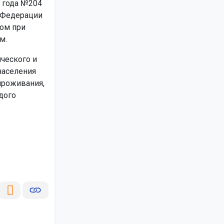
8 года №204
й Федерации
том при
м.
ческого и
населения
проживания,
дого