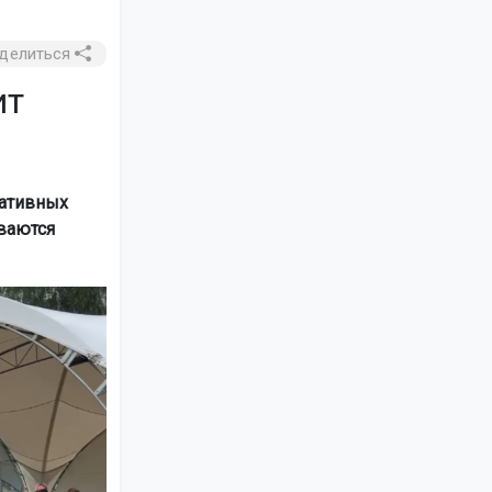
делиться
ит
еативных
ваются