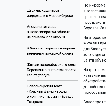
По информац
Двух наркодилеров
в голосован
задержали в Новосибирске
проголосова
пространств
Аномальная жара
Боровая. За
в Новосибирской области
не привела к режиму ЧС
На второе м
жителям пре
В Чулыме открыли мемориал
для благоуст
ветеранам пожарной охраны
зона отдыха 
За эти объе
Жители новосибирского села
На третье м
Боровлянка пытаются спасти
его от упадка
название па
обустройств
Новосибирский театр
устройство г
«Красный факел» вошёл
голосовании
в лонг-лист премии «Звезда
Театрала»
Более трех 