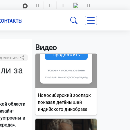
КОНТАКТЫ
Видео
делиться
ли за
Новосибирский зоопарк
показал детёнышей
кой области
индийского дикобраза
изайн-
бустроены в
среда».