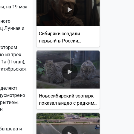
, на 19 мая
ного
ц Лунная и
Сибиряки создали
первый в России
котором
документальный фильм
ю из трех
с использованием ИИ
а (II этап),
Октябрьская.
ределяют
едусмотрено
Новосибирский зоопарк
крытием,
показал видео с редким
 В
виверровым котом
йбышева и