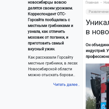
новосибирцы вовсю
Главная
Но
делятся своим урожаем.
Развлечени
Корреспондент ОТС-
Горсайта пообщалась с
Уника
местными грибниками и
в нов
узнала, как отличить
моховик от поганки, и
приготовить самый
Он объедини
вкусный ужин.
индустрий. 
профессиона
Как рассказали Горсайту
местные грибники, в лесах
Новосибирской области
можно отыскать борови...
Читать далее...