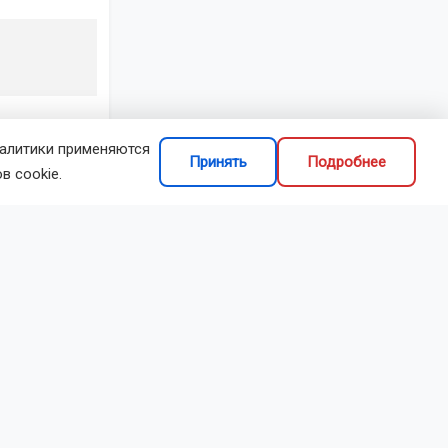
налитики применяются
Принять
Подробнее
в cookie.
делиться
и
анспортная
олностью