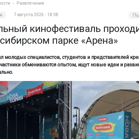
вости
Развлечения
я
7 августа 2026 - 18:38
По
льный кинофестиваль проход
осибирском парке «Арена»
л молодых специалистов, студентов и представителей кр
Участники обмениваются опытом, ищут новые идеи и разви
льно.