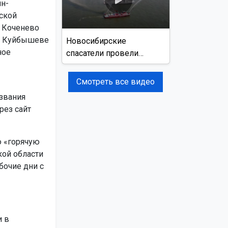
н-
тской
В Коченево
 в Куйбышеве
Новосибирские
ное
спасатели провели
учения на реке Обь
Смотреть все видео
звания
рез сайт
ю «горячую
кой области
бочие дни с
и в