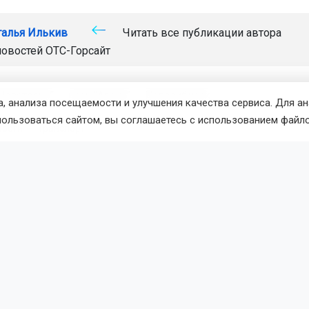
талья Илькив
Читать все публикации автора
новостей
ОТС-Горсайт
Новатория"
парк "Арена"
Новосибирск
, анализа посещаемости и улучшения качества сервиса. Для а
пользоваться сайтом, вы соглашаетесь с использованием файло
вости
Транспорт
7 августа 2026 - 18:20
По
опорту Новосибирска обновил
ные дорожки
лмачёво проводятся в рамках нацпроекта «Эффективная тр
являются частью масштабной реконструкции аэродрома. П
роект планируют в следующем году.