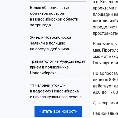
р.п. Кочене
Более 60 социальных
проектами па
объектов построят
площадки на
в Новосибирской области
жители выби
за три года
определяют 
пространств
Жители Новосибирска
заявили в полицию
Напомним, ч
на соседа-дебошира
мая. Прогол
сможет кажд
Травматолог из Руанды ведёт
Госуслуг или
приём в поликлинике
Новосибирска
По вопросам
линию» 8-80
11 человек утонули
действует е
в водоёмах Новосибирска
9.00 до 17.00
с начала купального сезона
Для справки
Читать все новости
Национальны