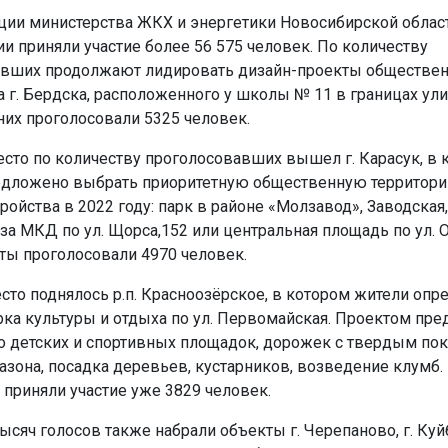
ии министерства ЖКХ и энергетики Новосибирской области
ии приняли участие более 56 575 человек. По количеству
вших продолжают лидировать дизайн-проекты обществен
а г. Бердска, расположенного у школы № 11 в границах ули
 них проголосовали 5325 человек.
есто по количеству проголосовавших вышел г. Карасук, в 
дложено выбрать приоритетную общественную территори
ройства в 2022 году: парк в районе «Молзавод», Заводская, 1
за МКД по ул. Щорса,152 или центральная площадь по ул. 
кты проголосовали 4970 человек.
есто поднялось р.п. Красноозёрское, в котором жители оп
рка культуры и отдыха по ул. Первомайская. Проектом пр
о детских и спортивных площадок, дорожек с твердым по
азона, посадка деревьев, кустарников, возведение клумб.
 приняли участие уже 3829 человек.
тысяч голосов также набрали объекты г. Черепаново, г. Ку