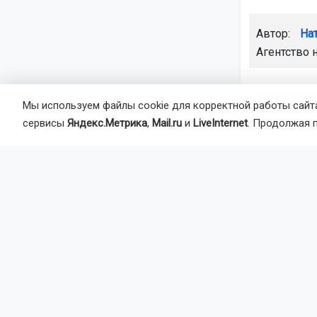
Автор:
На
Агентство 
фестиваль "
Мы используем файлы cookie для корректной работы сайта
сервисы
Яндекс.Метрика
,
Mail.ru
и
LiveInternet
. Продолжая 
Главная
Но
Транспорт
В аэр
рулёж
Работы в То
система» и 
завершить п