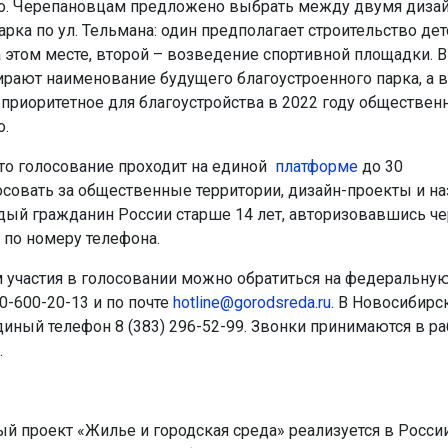
во. Черепановцам предложено выбрать между двумя дизай
рка по ул. Тельмана: один предполагает строительство де
 этом месте, второй – возведение спортивной площадки. 
рают наименование будущего благоустроенного парка, а
приоритетное для благоустройства в 2022 году обществен
о.
то голосование проходит на единой
платформе
до 30
осовать за общественные территории, дизайн-проекты и на
ый гражданин России старше 14 лет, авторизовавшись че
 по номеру телефона.
 участия в голосовании можно обратиться на федеральну
0-600-20-13 и по почте
hotline@gorodsreda.ru
. В Новосибирс
диный телефон 8 (383) 296-52-99. Звонки принимаются в ра
.
й проект «Жилье и городская среда» реализуется в Росси