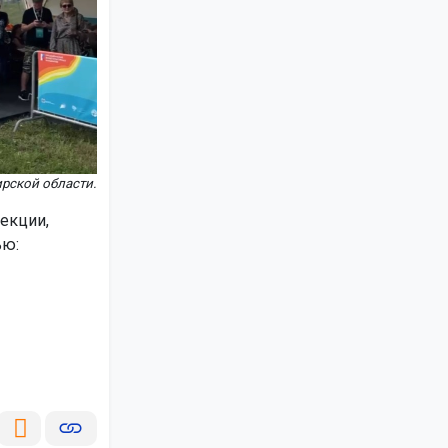
рской области.
екции,
ью: