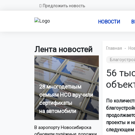
Предложить новость
НОВОСТИ
В
Лента новостей
Главная
Но
Благоустро
56 ты
объек
28 многодетным
семьям НСО вручили
По количест
сертификаты
благоустройс
на автомобили
продолжаетс
проекты и н
В аэропорту Новосибирска
следующем г
обновили рулёжные дорожки