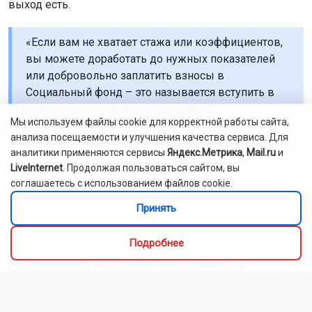
выход есть.
«Если вам не хватает стажа или коэффициентов,
вы можете доработать до нужных показателей
или добровольно заплатить взносы в
Социальный фонд – это называется вступить в
добровольные правоотношения по
Мы используем файлы cookie для корректной работы сайта,
обязательному пенсионному страхованию», –
анализа посещаемости и улучшения качества сервиса. Для
рассказала Оксана Бабаскина.
аналитики применяются сервисы
Яндекс.Метрика
,
Mail.ru
и
LiveInternet
. Продолжая пользоваться сайтом, вы
соглашаетесь с использованием файлов cookie.
Кто может это сделать? Закон разрешает:
Принять
-россиянам, работающим за границей;
Подробнее
-тем, кто хочет заплатить взносы за другого человека
(например, за родственника, у которого нет
официального работодателя);
-индивидуальным предпринимателям – сверх