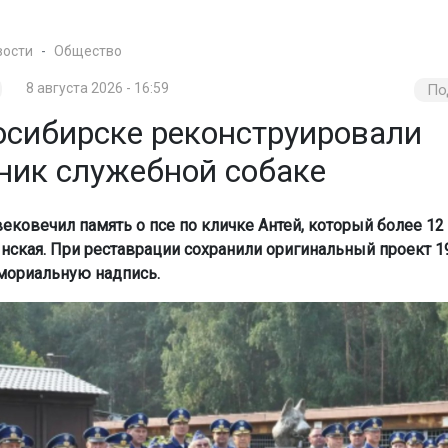
вости
Общество
8 августа 2026 - 16:59
По
осибирске реконструировали
ник служебной собаке
ековечил память о псе по кличке Антей, который более 12
Инская. При реставрации сохранили оригинальный проект 19
мориальную надпись.