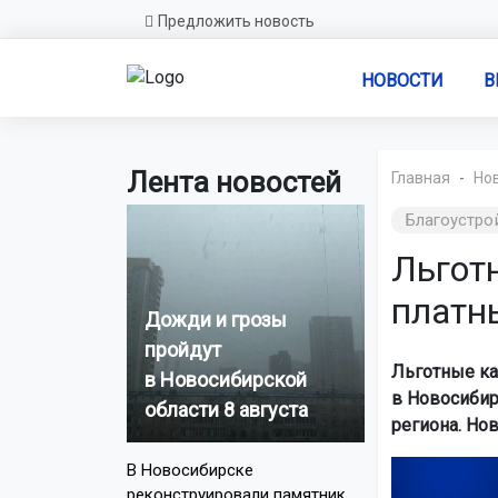
Предложить новость
НОВОСТИ
В
Лента новостей
Главная
Но
Благоустро
Льготн
платн
Дожди и грозы
пройдут
Льготные ка
в Новосибирской
в Новосибир
области 8 августа
региона. Но
В Новосибирске
реконструировали памятник