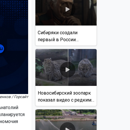
Сибиряки создали
первый в России
документальный фильм
с использованием ИИ
Новосибирский зоопарк
енков / Горсайт
показал видео с редким
виверровым котом
Анатолий
планируется
лномочия