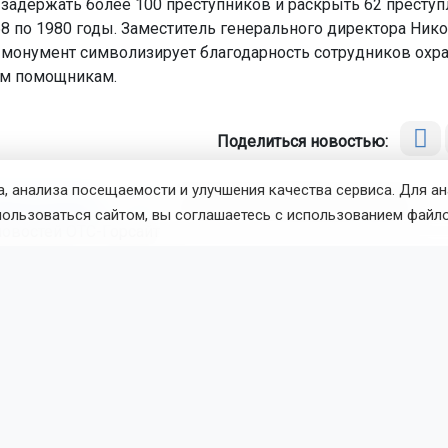
 задержать более 100 преступников и раскрыть 62 преступ
68 по 1980 годы. Заместитель генерального директора Ник
о монумент символизирует благодарность сотрудников охр
им помощникам.
Поделиться новостью:
, анализа посещаемости и улучшения качества сервиса. Для а
талья Илькив
Читать все публикации автора
пользоваться сайтом, вы соглашаетесь с использованием файло
новостей
ОТС-Горсайт
лужебной собаке
питомник служебного собаководства Ново
восибирск
вости
ДТП
августа 2026 - 16:42
По