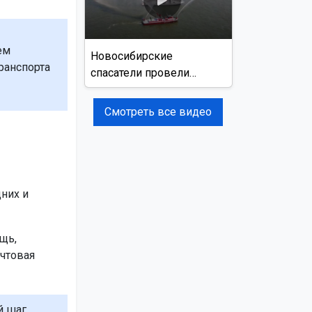
ем
Новосибирские
ранспорта
спасатели провели
учения на реке Обь
Смотреть все видео
них и
щь,
чтовая
й шаг