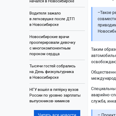
начался в Новосибирске
–Такое р
Водителя зажало
совместн
в легковушке после ДТП
в Новосибирске
приводим
Новосиби
Новосибирские врачи
прооперировали девочку
с многокомпонентным
Таким образ
пороком сердца
автомобильн
освобождаю
Тысячи гостей собрались
на День физкультурника
Общественны
в Новосибирске
международ
Специальные
НГУ вошёл в пятёрку вузов
аварийно-сп
России по уровню зарплаты
выпускников-химиков
служба, инк
Читать все новости
– Проект