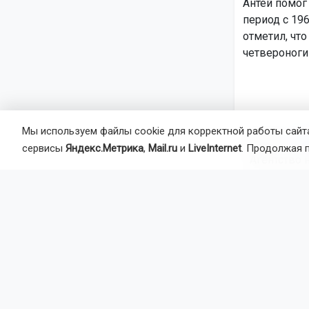
Антей помог
период с 19
отметил, чт
четвероног
Мы используем файлы cookie для корректной работы сайта
Автор:
На
сервисы
Яндекс.Метрика
,
Mail.ru
и
LiveInternet
. Продолжая 
Агентство 
памятник с
отряда
Но
Главная
Но
ДТП
8 