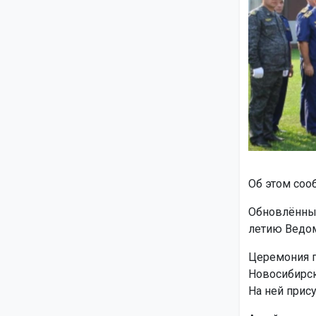
Об этом соо
Обновлённ
летию Ведом
Церемония п
Новосибирск
На ней прис