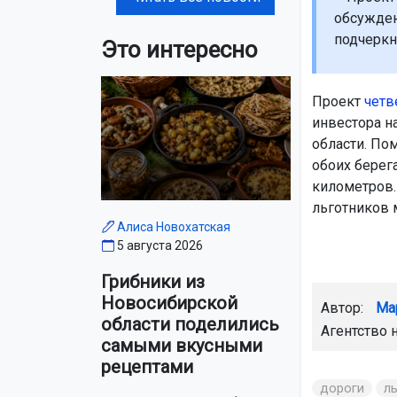
обсужден
подчеркн
Это интересно
Проект
ч
етв
инвестора н
области. По
обоих берег
километров.
льготников 
Алиса Новохатская
5 августа 2026
Грибники из
Новосибирской
Автор:
Ма
области поделились
Агентство 
самыми вкусными
рецептами
дороги
л