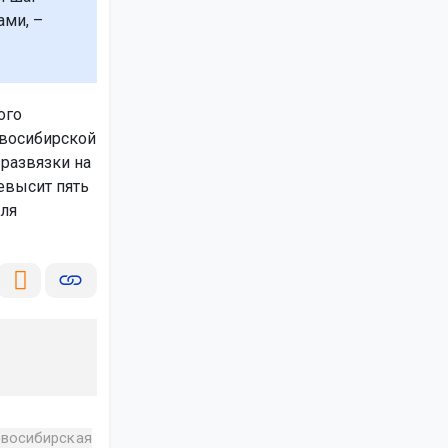
ами, –
ого
овосибирской
развязки на
евысит пять
для
восибирская