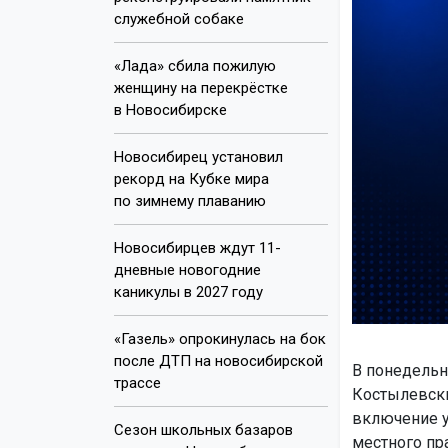
служебной собаке
«Лада» сбила пожилую
женщину на перекрёстке
в Новосибирске
Новосибирец установил
рекорд на Кубке мира
по зимнему плаванию
Новосибирцев ждут 11-
дневные новогодние
каникулы в 2027 году
«Газель» опрокинулась на бок
после ДТП на новосибирской
В понедельн
трассе
Костылевски
включение у
Сезон школьных базаров
местного пр