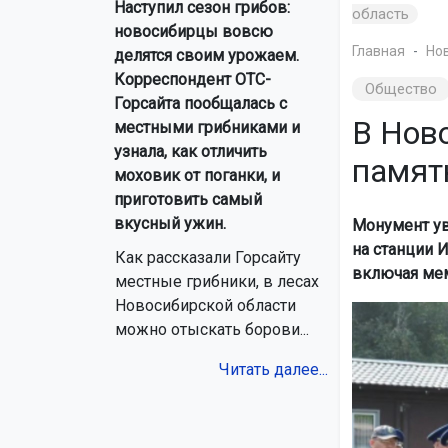
Наступил сезон грибов:
область
новосибирцы вовсю
Главная
Но
делятся своим урожаем.
Корреспондент ОТС-
Общество
Горсайта пообщалась с
В Нов
местными грибниками и
узнала, как отличить
памят
моховик от поганки, и
приготовить самый
вкусный ужин.
Монумент ув
на станции 
Как рассказали Горсайту
включая ме
местные грибники, в лесах
Новосибирской области
можно отыскать борови...
Читать далее...