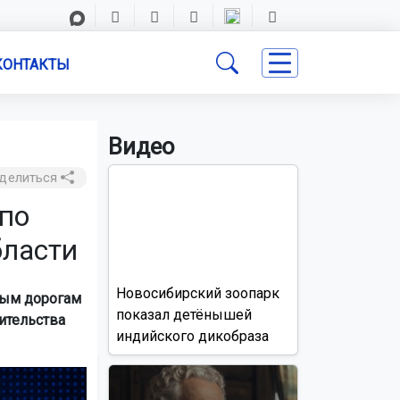
КОНТАКТЫ
Видео
делиться
 по
бласти
Новосибирский зоопарк
ным дорогам
показал детёнышей
ительства
индийского дикобраза