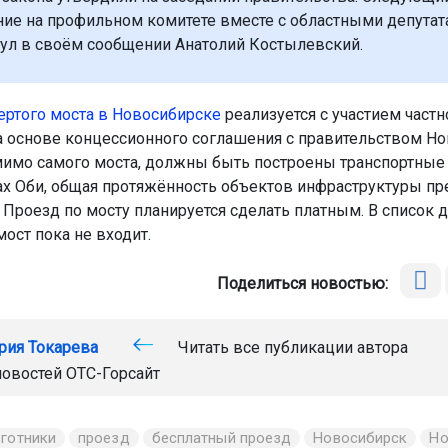
ие на профильном комитете вместе с областными депутат
ул в своём сообщении Анатолий Костылевский.
ертого моста в Новосибирске
реализуется с участием частн
а основе концессионного соглашения с правительством Н
мимо самого моста, должны быть построены транспортные 
ах Оби, общая протяжённость объектов инфраструктуры пр
 Проезд по мосту планируется сделать платным. В список 
мост пока не входит.
Поделиться новостью:
рия Токарева
Читать все публикации автора
новостей
ОТС-Горсайт
ьготники
проезд
бесплатный проезд
Новосибирск
Но