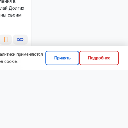
ления в
олай Долгих
аны своим
налитики применяются
Принять
Подробнее
в cookie.
сибирского
делиться