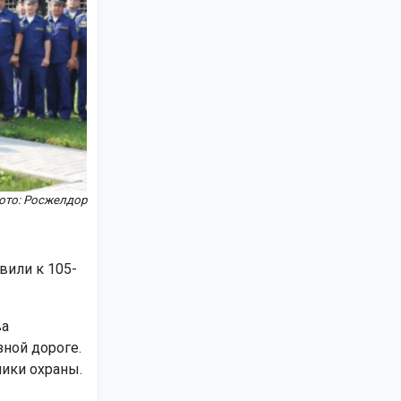
ото: Росжелдор
вили к 105-
ва
ной дороге.
ники охраны.