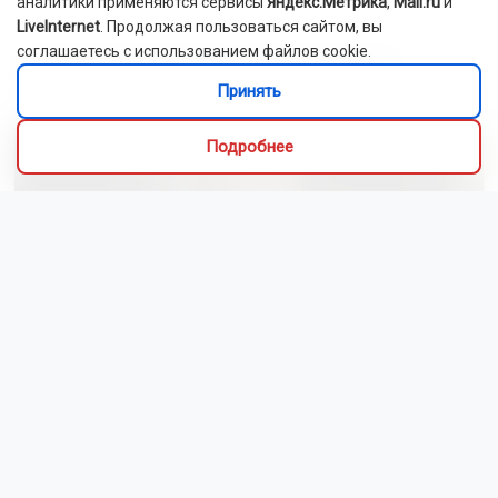
аналитики применяются сервисы
Яндекс.Метрика
,
Mail.ru
и
LiveInternet
. Продолжая пользоваться сайтом, вы
соглашаетесь с использованием файлов cookie.
Новосибирский зоопарк показал детёнышей
индийского дикобраза
Принять
Подробнее
Сибиряки создали первый в России документальный
фильм с использованием ИИ