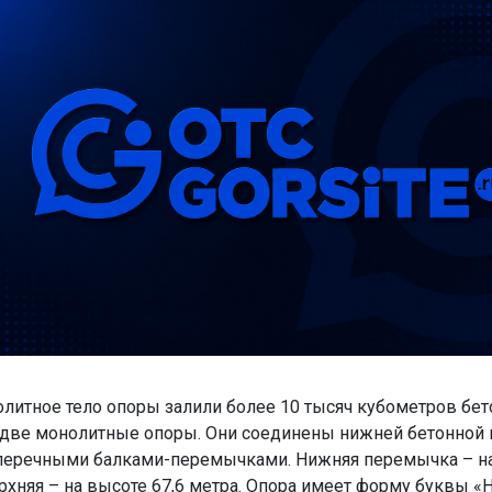
олитное тело опоры залили более 10 тысяч кубометров бет
 две монолитные опоры. Они соединены нижней бетонной 
перечными балками-перемычками. Нижняя перемычка – на
рхняя – на высоте 67,6 метра. Опора имеет форму буквы «Н