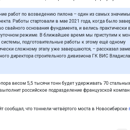
ние работ по возведению пилона – один из самых значимы
оекта. Работы стартовали в мае 2021 года, когда было зав
во свайного основания фундамента, и велись практически 
суточном режиме. В ближайшее время мы приступим к мо
 системы, подготовительные работы к этому ещё одному
ически сложному этапу уже завершаются, – рассказал заме
ного директора строительного дивизиона ГК ВИС Владисл
опора весом 5,5 тысячи тонн будет удерживать 70 стальных
 выполнит российское подразделение французской компан
йт сообщал, что тоннели четвёртого моста в Новосибирске