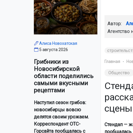
Автор:
Ал
Агентство 
Алиса Новохатская
5 августа 2026
строительст
Грибники из
Главная
Но
Новосибирской
Общество
области поделились
самыми вкусными
Стенд
рецептами
расска
Наступил сезон грибов:
сцены
новосибирцы вовсю
делятся своим урожаем.
Корреспондент ОТС-
Стендап — ж
Горсайта пообщалась с
пообщалась 