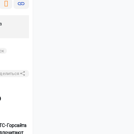
а
ск
делиться
о
ТС-Горсайта
едпочитают