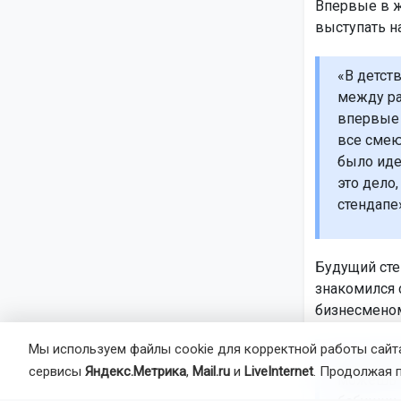
Впервые в ж
выступать н
«В детст
между ра
впервые 
все смеют
было иде
это дело
стендапе
Будущий сте
знакомился 
бизнесменом
Мы используем файлы cookie для корректной работы сайта
«Он спрос
сервисы
Яндекс.Метрика
,
Mail.ru
и
LiveInternet
. Продолжая 
можешь п