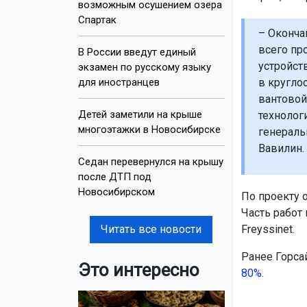
возможным осушением озера
Спартак
– Оконча
всего пр
В России введут единый
устройст
экзамен по русскому языку
для иностранцев
в кругло
вантовой
Детей заметили на крыше
технолог
многоэтажки в Новосибирске
генераль
Вавилин.
Седан перевернулся на крышу
после ДТП под
Новосибирском
По проекту 
Часть работ
Читать все новости
Freyssinet.
Ранее Горса
Это интересно
80%
.