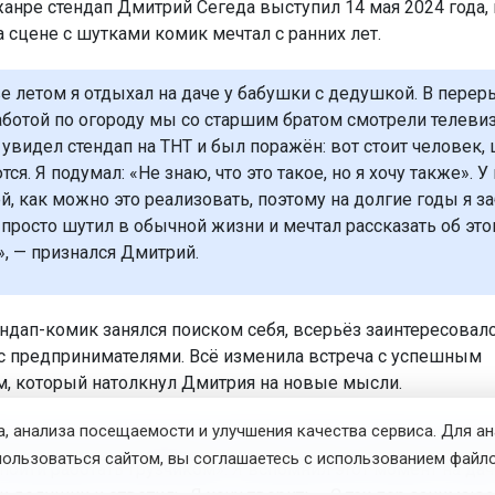
анре стендап Дмитрий Сегеда выступил 14 мая 2024 года, 
а сцене с шутками комик мечтал с ранних лет.
ве летом я отдыхал на даче у бабушки с дедушкой. В перер
ботой по огороду мы со старшим братом смотрели телевиз
увидел стендап на ТНТ и был поражён: вот стоит человек, 
ся. Я подумал: «Не знаю, что это такое, но я хочу также». У
й, как можно это реализовать, поэтому на долгие годы я з
, просто шутил в обычной жизни и мечтал рассказать об это
», — признался Дмитрий.
ндап-комик занялся поиском себя, всерьёз заинтересовалс
с предпринимателями. Всё изменила встреча с успешным
, который натолкнул Дмитрия на новые мысли.
, анализа посещаемости и улучшения качества сервиса. Для а
ил, чем я хочу заниматься. Сказал: «Если ты просто хочешь 
пользоваться сайтом, вы соглашаетесь с использованием файло
ойти работать грузчиком». Я вспомнил этот момент на дач