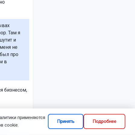
но
ывах
ор. Там я
шутит и
 меня не
абыл про
м в
я бизнесом,
налитики применяются
денег, то
Принять
Подробнее
в cookie.
е у