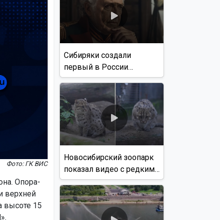
Сибиряки создали
первый в России
документальный фильм
с использованием ИИ
Новосибирский зоопарк
Фото: ГК ВИС
показал видео с редким
виверровым котом
она. Опора-
и верхней
 высоте 15
».