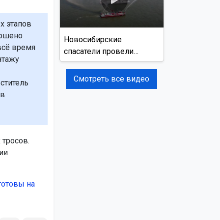
х этапов
ершено
Новосибирские
всё время
спасатели провели
нтажу
учения на реке Обь
Смотреть все видео
ститель
ав
 тросов.
ии
готовы на