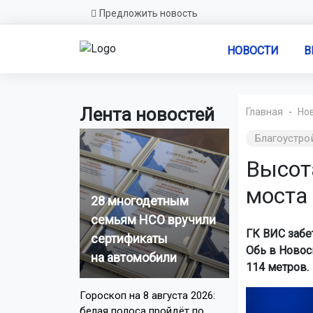
Предложить новость
НОВОСТИ
В
Лента новостей
Главная
Но
Благоустро
Высота
моста
28 многодетным
семьям НСО вручили
ГК ВИС забе
сертификаты
Обь в Новос
на автомобили
114 метров.
Гороскоп на 8 августа 2026:
белая полоса пройдёт по