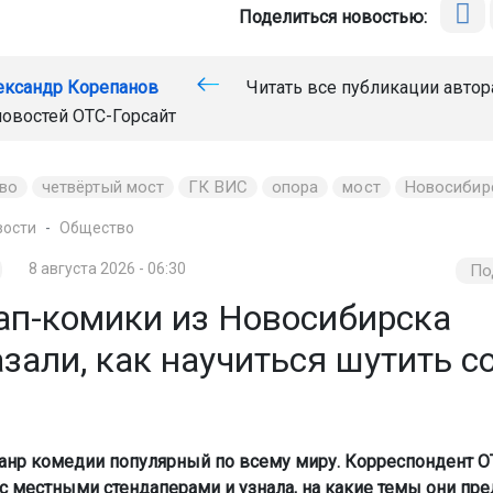
Поделиться новостью:
ександр Корепанов
Читать все публикации автор
новостей
ОТС-Горсайт
во
четвёртый мост
ГК ВИС
опора
мост
Новосибир
вости
Общество
8 августа 2026 - 06:30
По
ап-комики из Новосибирска
зали, как научиться шутить с
анр комедии популярный по всему миру. Корреспондент О
с местными стендаперами и узнала, на какие темы они пр