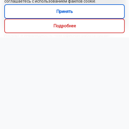
соглашаетесь с использованием файлов cookie.
Новосибирск накроют дожди с грозами после
Принять
знойного вторника
Подробнее
Инсульт и инвалидность: чем офисная работа грозит
жителям Новосибирской области
Новосибирцы назвали главный подарок в своей жизни
Цены на новостройки в Новосибирске выросли в три раза
быстрее, чем за полгода
Доплаты начальникам полиции Новосибирской области
составят до 60 тысяч рублей
Маткапитал помог более 6 тысячам новосибирских семей
улучшить жильё
В Новосибирске гвардейцы задержали подростков,