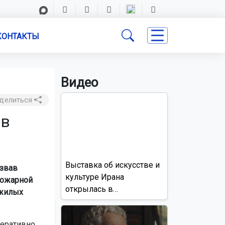
КОНТАКТЫ
Видео
делиться
 в
Выставка об искусстве и
ызвав
культуре Ирана
пожарной
открылась в
 жилых
Новосибирске
перативно