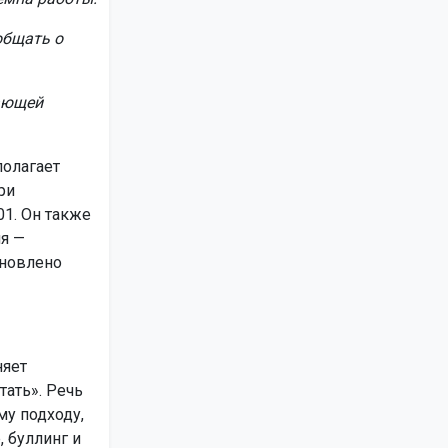
общать о
ающей
полагает
ри
1. Он также
ля —
ановлено
няет
тать». Речь
му подходу,
 буллинг и