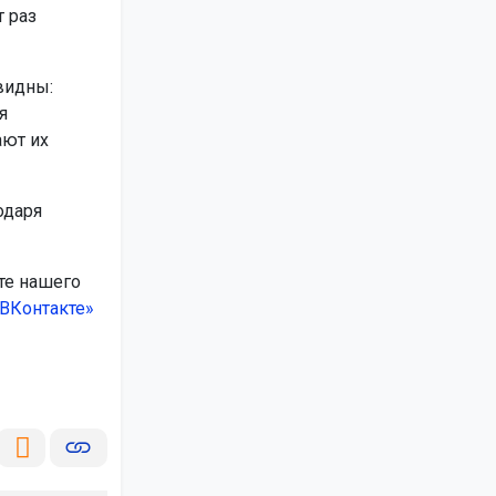
 раз
видны:
я
ают их
одаря
те нашего
ВКонтакте»