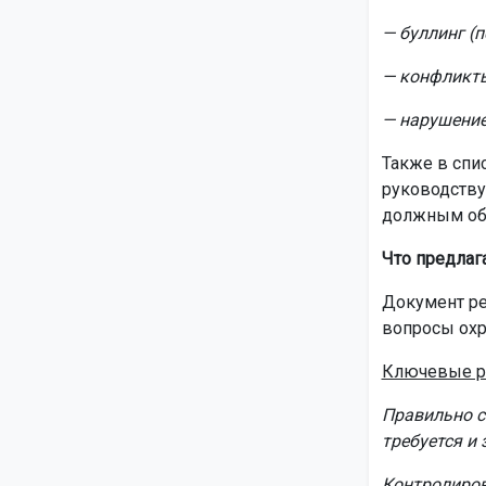
— буллинг (п
— конфликты
— нарушение
Также в спи
руководству
должным об
Что предлаг
Документ ре
вопросы охр
Ключевые р
Правильно с
требуется и 
Контролиров