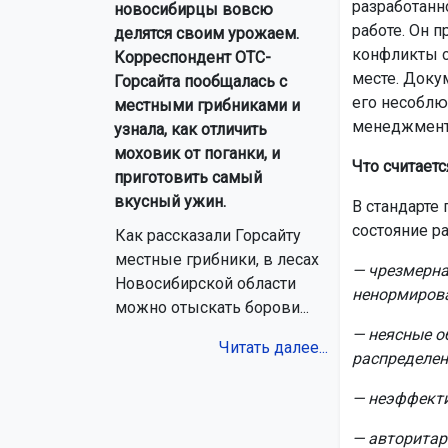
разработанн
новосибирцы вовсю
работе. Он 
делятся своим урожаем.
конфликты с
Корреспондент ОТС-
месте. Доку
Горсайта пообщалась с
его несоблю
местными грибниками и
менеджмент
узнала, как отличить
моховик от поганки, и
Что считает
приготовить самый
вкусный ужин.
В стандарте
состояние ра
Как рассказали Горсайту
местные грибники, в лесах
— чрезмерна
Новосибирской области
ненормиров
можно отыскать борови...
— неясные о
Читать далее...
распределен
— неэффекти
— авторитар