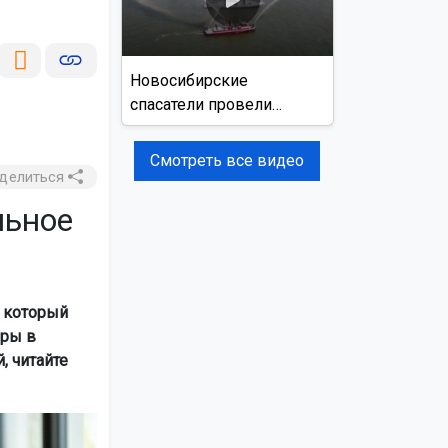
Новосибирские
спасатели провели
учения на реке Обь
Смотреть все видео
делиться
льное
 который
еры в
, читайте