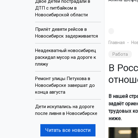
Двое детей пострадали в
ДТП с питбайком в
Новосибирской области
Прилёт девяти рейсов в
Новосибирск задерживается
Главная
Но
Неадекватный новосибирец
Работа
раскидал мусор на дороге к
пляжу
В Рос
отнош
Ремонт улицы Петухова в
Новосибирске завершат до
конца августа
В нашей стр
задаёт орие
Дети искупались на дороге
трудовых ко
после ливня в Новосибирске
ниже.
Читать все новости