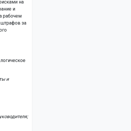
рисками на
рание и
а рабочем
 штрафов за
ого
ологическое
ты и
уководителя;