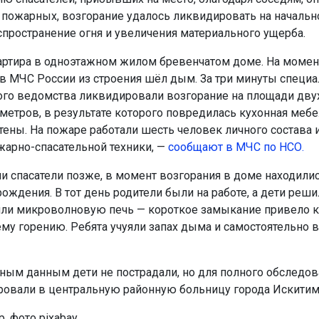
ожарных, возгорание удалось ликвидировать на начально
спространение огня и увеличения материального ущерба.
артира в одноэтажном жилом бревенчатом доме. На момен
в МЧС России из строения шёл дым. За три минуты специ
го ведомства ликвидировали возгорание на площади дву
метров, в результате которого повредилась кухонная мебе
тены. На пожаре работали шесть человек личного состава 
арно-спасательной техники, —
сообщают в МЧС по НСО.
и спасатели позже, в момент возгорания в доме находилис
рождения. В тот день родители были на работе, а дети реш
или микроволновую печь — короткое замыкание привело к
у горению. Ребята учуяли запах дыма и самостоятельно 
ным данным дети не пострадали, но для полного обследов
ровали в центральную районную больницу города Искитим
, фото pixabay