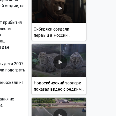
й стадии, не
т прибытия
алисты
Сибиряки создали
х
первый в России
ль,
документальный фильм
и две
с использованием ИИ
ь дети 2007
или подогреть
выбежали из
Новосибирский зоопарк
показал видео с редким
виверровым котом
ания их
а.