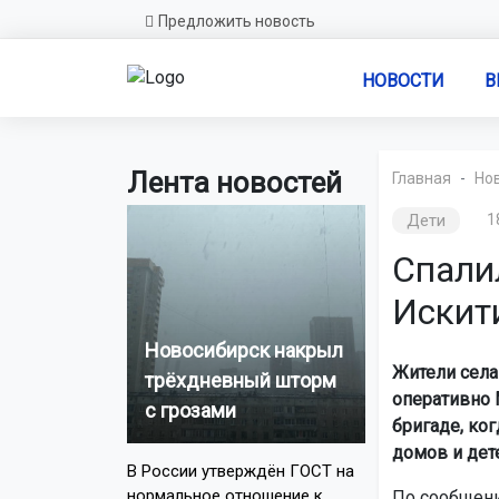
Предложить новость
НОВОСТИ
В
Лента новостей
Главная
Но
Дети
1
Спалил
Искит
Новосибирск накрыл
Жители села
трёхдневный шторм
оперативно
с грозами
бригаде, ко
домов и дет
В России утверждён ГОСТ на
нормальное отношение к
По сообщени