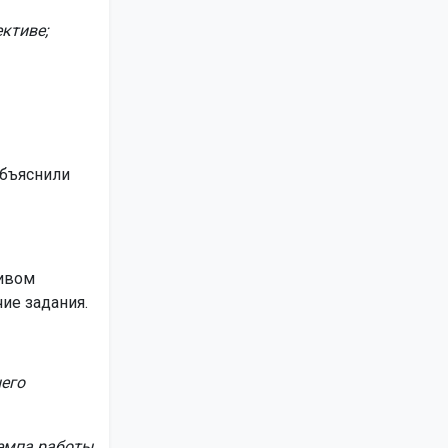
ктиве;
объяснили
тивом
ие задания.
него
емпа работы.