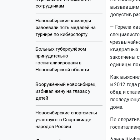
сотрудникам
вызвавшим п
допустив ра
Новосибирские команды
— Горела кв
завоевали пять медалей на
турнире по киберспорту
специалисто
чрезвычайно
Больных туберкулёзом
квадратных 
принудительно
закопчены с
госпитализировали в
единицы пож
Новосибирской области
Как выяснил
Вооружённый новосибирец
и 2012 года 
избивал жену на глазах у
обед и спал
детей
последующем
дома.
Новосибирские спортсмены
По оператив
участвуют в Спартакиаде
народов России
госпитализи
Алина Шефер