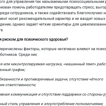
ого для управления так называемыми психосоциальными 
призван помочь работодателям предотвращать стресс, выго
реди сотрудников, а также содействовать благополучию н
мент носит рекомендательный характер и не вводит новых
дение, однако задаёт чёткие ориентиры для цивилизованн
а.
ся риском для психического здоровья?
 перечислены факторы, которые негативно влияют на псих
ботников. Среди них:
я или неконтролируемая нагрузка, «машинный темп» рабо
анный график;
бязанности и противоречивые задачи, отсутствие чёткого
ия ответственности;
вная коммуникация и отсутствие поддержки со стороны р
ный стиль управления и злоупотребление полномочиями;