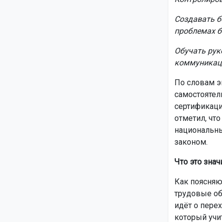
Создавать б
проблемах б
Обучать рук
коммуникац
По словам э
самостоятел
сертификаци
отметил, что
национальны
законом.
Что это знач
Как поясняю
трудовые об
идёт о пере
который учи