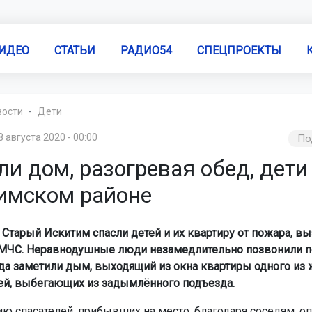
ИДЕО
СТАТЬИ
РАДИО54
СПЕЦПРОЕКТЫ
вости
Дети
8 августа 2020 - 00:00
По
и дом, разогревая обед, дети
имском районе
 Старый Искитим спасли детей и их квартиру от пожара, в
 МЧС. Неравнодушные люди незамедлительно позвонили 
гда заметили дым, выходящий из окна квартиры одного из
ей, выбегающих из задымлённого подъезда.
ю спасателей, прибывших на место, благодаря соседям, о