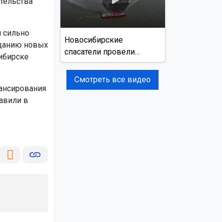
ительства
 сильно
Новосибирские
зданию новых
спасатели провели
сибирске
учения на реке Обь
Смотреть все видео
ансирования
авили в