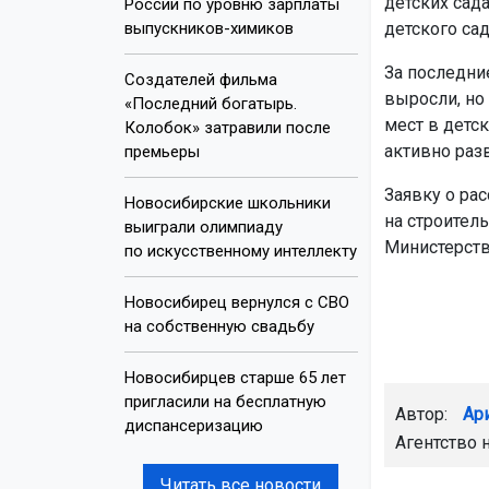
детских сада
России по уровню зарплаты
выпускников-химиков
детского сад
За последни
Создателей фильма
выросли, но
«Последний богатырь.
мест в детск
Колобок» затравили после
активно раз
премьеры
Заявку о ра
Новосибирские школьники
на строител
выиграли олимпиаду
Министерств
по искусственному интеллекту
Новосибирец вернулся с СВО
на собственную свадьбу
Новосибирцев старше 65 лет
пригласили на бесплатную
Автор:
Ар
диспансеризацию
Агентство 
Читать все новости