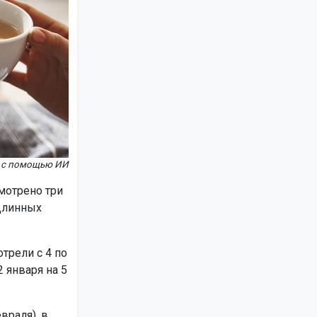
но с помощью ИИ
мотрено три
 Длинных
трели с 4 по
 января на 5
враля), в