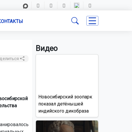
КОНТАКТЫ
Видео
делиться
Новосибирский зоопарк
восибирской
показал детёнышей
тельства
индийского дикобраза
ланировалось
циональных