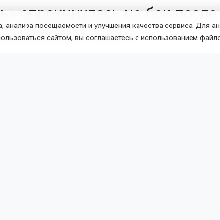
ь» опрокинулась на бок посл
, анализа посещаемости и улучшения качества сервиса. Для а
восибирской трассе
пользоваться сайтом, вы соглашаетесь с использованием файло
илась утром 8 августа на развязке автодороги К-17Р в Но
этом сообщили в городской Госавтоинспекции.