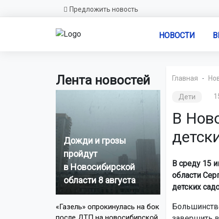
Предложить новость
НОВОСТИ
В
Лента новостей
Главная
Но
Дети
1
В Нов
детски
Дожди и грозы
пройдут
В среду 15 
в Новосибирской
области Серг
области 8 августа
детских сад
Большинство
«Газель» опрокинулась на бок
после ДТП на новосибирской
завершить в