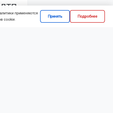
е ДТП
налитики применяются
Принять
Подробнее
в cookie.
восибирском