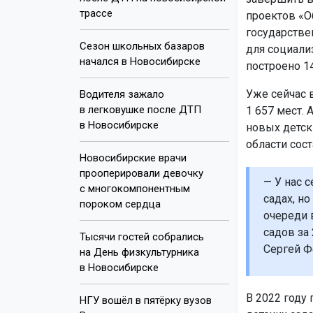
трассе
проектов «О
государстве
Сезон школьных базаров
для социали
начался в Новосибирске
построено 1
Уже сейчас 
Водителя зажало
в легковушке после ДТП
1 657 мест. 
в Новосибирске
новых детск
области сост
Новосибирские врачи
прооперировали девочку
— У нас 
с многокомпонентным
садах, но
пороком сердца
очереди 
садов за
Тысячи гостей собрались
Сергей Ф
на День физкультурника
в Новосибирске
В 2022 году
НГУ вошёл в пятёрку вузов