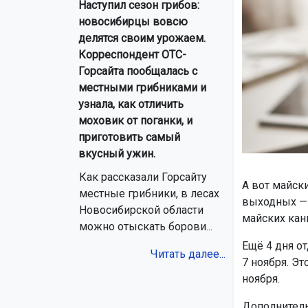
Наступил сезон грибов:
новосибирцы вовсю
делятся своим урожаем.
Корреспондент ОТС-
Горсайта пообщалась с
местными грибниками и
узнала, как отличить
моховик от поганки, и
приготовить самый
вкусный ужин.
Как рассказали Горсайту
А вот майск
местные грибники, в лесах
выходных — с
Новосибирской области
майских кан
можно отыскать борови...
Ещё 4 дня о
Читать далее...
7 ноября. Э
ноября.
Дополнитель