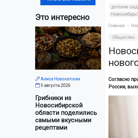
детские са
Новосибирс
Это интересно
Главная
Но
Общество
Новос
новог
Согласно пр
Алиса Новохатская
5 августа 2026
России, выхо
Грибники из
Новосибирской
области поделились
самыми вкусными
рецептами