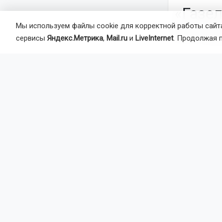
«Газел
Мы используем файлы cookie для корректной работы сайта
на но
сервисы
Яндекс.Метрика
,
Mail.ru
и
LiveInternet
. Продолжая 
Авария случ
районе. Об 