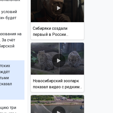
 условий
и» будет
Сибиряки создали
зования на
первый в России
 За счёт
документальный фильм
бирской
с использованием ИИ
тских
 ждёт
етьми
Новосибирский зоопарк
сказал
показал видео с редким
виверровым котом
ацию три