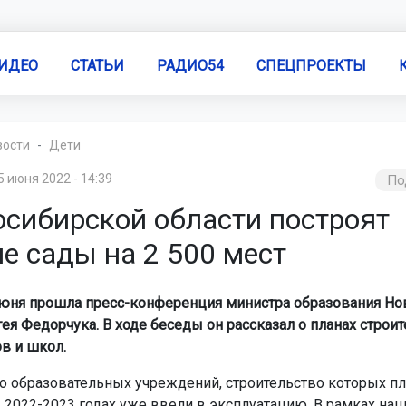
ИДЕО
СТАТЬИ
РАДИО54
СПЕЦПРОЕКТЫ
вости
Дети
5 июня 2022 - 14:39
По
осибирской области построят
е сады на 2 500 мест
июня прошла пресс-конференция министра образования Но
ея Федорчука. В ходе беседы он рассказал о планах строи
ов и школ.
 образовательных учреждений, строительство которых п
 2022-2023 годах уже ввели в эксплуатацию. В рамках на