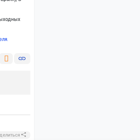
 выходных
еля.
делиться