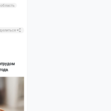
 область
делиться
нтрудом
года.