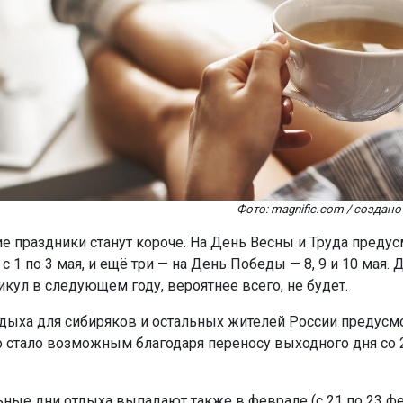
Фото: magnific.com / созда
ие праздники станут короче. На День Весны и Труда предус
 1 по 3 мая, и ещё три — на День Победы — 8, 9 и 10 мая.
икул в следующем году, вероятнее всего, не будет.
тдыха для сибиряков и остальных жителей России предусмо
то стало возможным благодаря переносу выходного дня со 2
ные дни отдыха выпадают также в феврале (с 21 по 23 фе